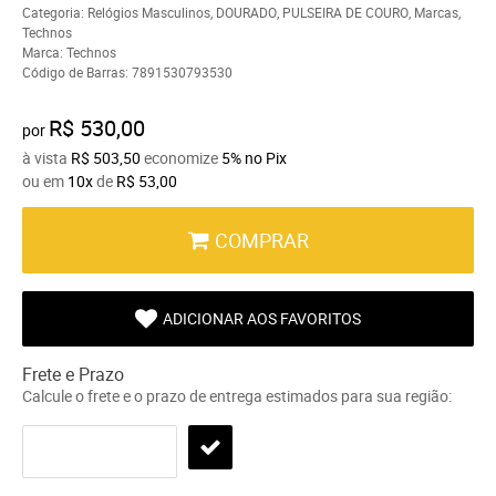
Categoria:
Relógios Masculinos
,
DOURADO
,
PULSEIRA DE COURO
,
Marcas
,
Technos
Marca:
Technos
Código de Barras:
7891530793530
R$ 530,00
por
à vista
R$ 503,50
economize
5%
no Pix
ou em
10x
de
R$ 53,00
COMPRAR
ADICIONAR AOS FAVORITOS
Frete e Prazo
Calcule o frete e o prazo de entrega estimados para sua região: