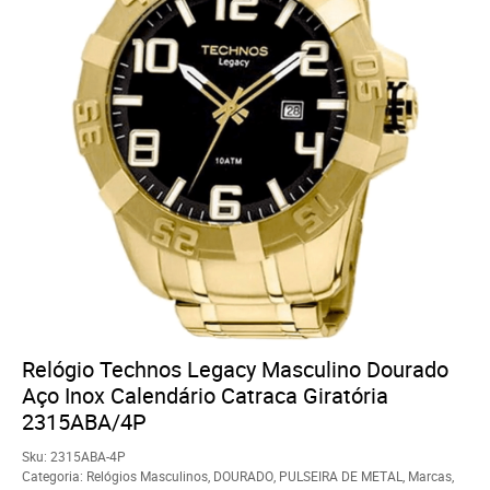
Relógio Technos Legacy Masculino Dourado
Aço Inox Calendário Catraca Giratória
2315ABA/4P
Sku:
2315ABA-4P
Categoria:
Relógios Masculinos
,
DOURADO
,
PULSEIRA DE METAL
,
Marcas
,