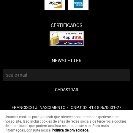
CERTIFICADOS
NEWSLETTER
CADASTRAR
FRANCISCO J. NASCIMENTO
CNPJ: 32.413.896/0001-27
Usamos cookies para garantir que oferecemos a melhor experiência em
nosso site. Isso inclui cookies de sites de redes sociais de terceiros e cookies
de publicidade que podem analisar seu uso deste site. Para mais
LOJA VIRTUAL CRIADA POR
informações, consulte nossa
Política de privacidade
.