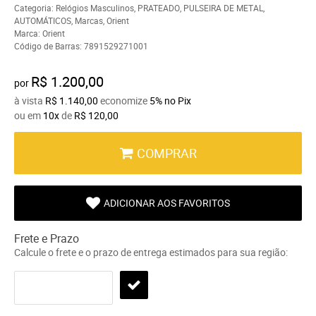
Categoria:
Relógios Masculinos
,
PRATEADO
,
PULSEIRA DE METAL
,
AUTOMÁTICOS
,
Marcas
,
Orient
Marca:
Orient
Código de Barras:
7891529271001
R$ 1.200,00
por
à vista
R$ 1.140,00
economize
5%
no Pix
ou em
10x
de
R$ 120,00
COMPRAR
ADICIONAR AOS FAVORITOS
Frete e Prazo
Calcule o frete e o prazo de entrega estimados para sua região: