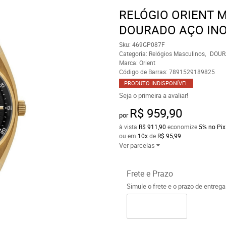
RELÓGIO ORIENT 
DOURADO AÇO INO
Sku:
469GP087F
Categoria:
Relógios Masculinos
DOUR
Marca:
Orient
Código de Barras:
7891529189825
PRODUTO INDISPONÍVEL
Seja o primeira a avaliar!
R$ 959,90
por
à vista
R$ 911,90
economize
5%
no Pix
ou em
10x
de
R$ 95,99
Ver parcelas
Frete e Prazo
Simule o frete e o prazo de entreg