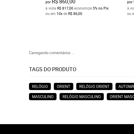
R$ 860,00
por
por
à vista
R$ 817,00
economize
5%
no Pix
à vi
ou em
10x
de
R$ 86,00
ou 
Carregando comentários ...
TAGS DO PRODUTO
RELÓGIO
ORIENT
RELÓGIO ORIENT
AUTOMÁ
MASCULINO
RELÓGIO MASCULINO
ORIENT MAS