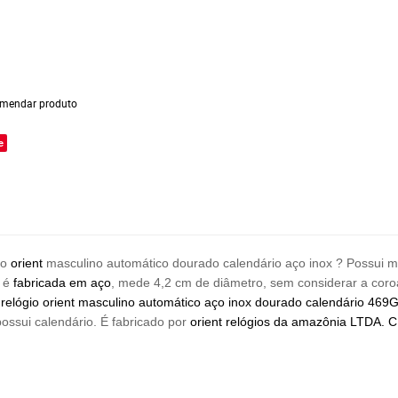
mendar produto
e
io
orient
masculino automático dourado calendário aço inox ? Possui m
 é
fabricada em aço
, mede 4,2 cm de diâmetro, sem considerar a coro
relógio orient
masculino automático aço inox dourado calendário 46
possui calendário.
É fabricado por
orient relógios
da amazônia LTDA. C