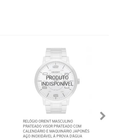
RELÓGIO ORIENT MASCULINO
RELÓGIO ORIENT 
PRATEADO VISOR PRATEADO COM
PRATEADO AÇO I
CALENDÁRIO E MAQUINÁRIO JAPONÊS
Á PROVA D´ÁGUA
AÇO INOXIDÁVEL Á PROVA D'ÁGUA