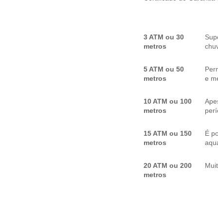
3 ATM ou 30
Sup
metros
chuv
5 ATM ou 50
Per
metros
e me
10 ATM ou 100
Apes
metros
per
15 ATM ou 150
É p
metros
aquá
20 ATM ou 200
Mui
metros