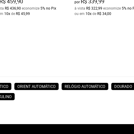
R$ 459,90
R$ 339,99
por
sta
R$ 436,90
economize
5%
no Pix
à vista
R$ 322,99
economize
5%
no 
em
10x
de
R$ 45,99
ou em
10x
de
R$ 34,00
TICO
ORIENT AUTOMÁTICO
RELÓGIO AUTOMÁTICO
DOURADO
CULINO