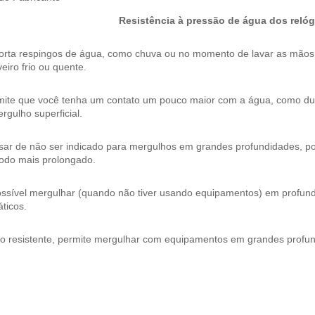
Resistência à pressão de água dos relóg
orta respingos de água, como chuva ou no momento de lavar as mão
eiro frio ou quente.
mite que você tenha um contato um pouco maior com a água, como dura
rgulho superficial.
ar de não ser indicado para mergulhos em grandes profundidades, pos
íodo mais prolongado.
ossível mergulhar (quando não tiver usando equipamentos) em profund
ticos.
to resistente, permite mergulhar com equipamentos em grandes profu