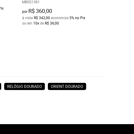
R$ 300,00
MBSS1381
por
Pix
à vista
R$ 285,00
e
R$ 360,00
por
ou em
10x
de
R$ 3
à vista
R$ 342,00
economize
5%
no Pix
ou em
10x
de
R$ 36,00
RELÓGIO DOURADO
ORIENT DOURADO