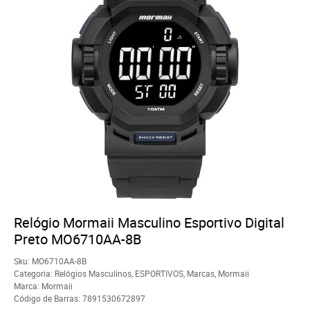
Relógio Mormaii Masculino Esportivo Digital
Preto MO6710AA-8B
Sku:
MO6710AA-8B
Categoria:
Relógios Masculinos
,
ESPORTIVOS
,
Marcas
,
Mormaii
Marca:
Mormaii
Código de Barras:
7891530672897