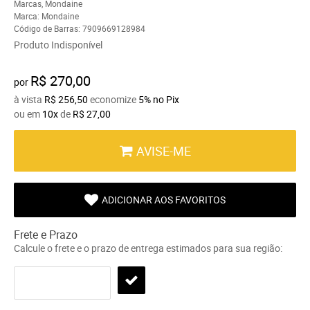
Marcas
,
Mondaine
Marca:
Mondaine
Código de Barras:
7909669128984
Produto Indisponível
R$ 270,00
por
à vista
R$ 256,50
economize
5%
no Pix
ou em
10x
de
R$ 27,00
AVISE-ME
ADICIONAR AOS FAVORITOS
Frete e Prazo
Calcule o frete e o prazo de entrega estimados para sua região: