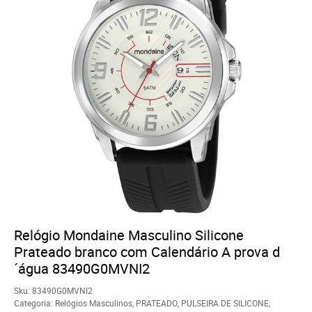
Relógio Mondaine Masculino Silicone
Prateado branco com Calendário A prova d
´água 83490G0MVNI2
Sku:
83490G0MVNI2
Categoria:
Relógios Masculinos
,
PRATEADO
,
PULSEIRA DE SILICONE
,