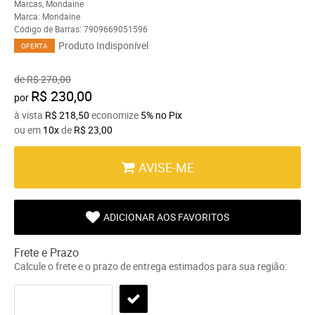
Marcas
,
Mondaine
Marca:
Mondaine
Código de Barras:
7909669051596
Produto Indisponível
OFERTA
de
R$ 270,00
R$ 230,00
por
à vista
R$ 218,50
economize
5%
no Pix
ou em
10x
de
R$ 23,00
AVISE-ME
ADICIONAR AOS FAVORITOS
Frete e Prazo
Calcule o frete e o prazo de entrega estimados para sua região: