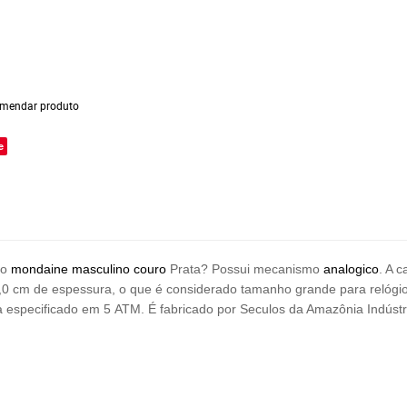
mendar produto
e
io
mondaine
masculino couro
Prata? Possui mecanismo
analogico
. A 
1,0 cm de espessura, o que é considerado tamanho grande para relóg
ua especificado em 5 ATM. É fabricado por Seculos da Amazônia Indús