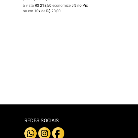
ou em
10x
de
R$ 2
à vista
R$ 218,50
economize
5%
no Pix
ou em
10x
de
R$ 23,00
REDES SOCIAIS