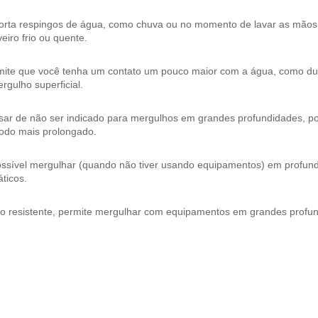
orta respingos de água, como chuva ou no momento de lavar as mão
eiro frio ou quente.
mite que você tenha um contato um pouco maior com a água, como dura
rgulho superficial.
ar de não ser indicado para mergulhos em grandes profundidades, pos
íodo mais prolongado.
ossível mergulhar (quando não tiver usando equipamentos) em profund
ticos.
to resistente, permite mergulhar com equipamentos em grandes profu