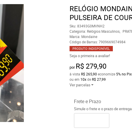
RELÓGIO MONDAIN
PULSEIRA DE COU
Sku:
83493G0MVNH2
Categoria:
Relógios Masculinos
PRAT
Marca:
Mondaine
Código de Barras:
7909669074984
PRODUTO INDISPONÍVEL
Seja o primeira a avaliar!
R$ 279,90
por
à vista
R$ 265,90
economize
5%
no Pix
ou em
10x
de
R$ 27,99
Ver parcelas
Frete e Prazo
Simule o frete e o prazo de entreg