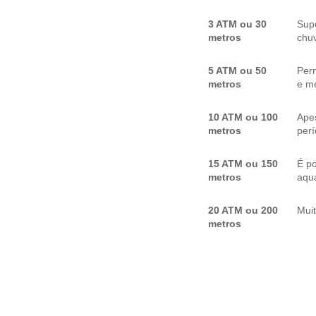
3 ATM ou 30
Sup
metros
chuv
5 ATM ou 50
Per
metros
e me
10 ATM ou 100
Apes
metros
per
15 ATM ou 150
É p
metros
aquá
20 ATM ou 200
Mui
metros