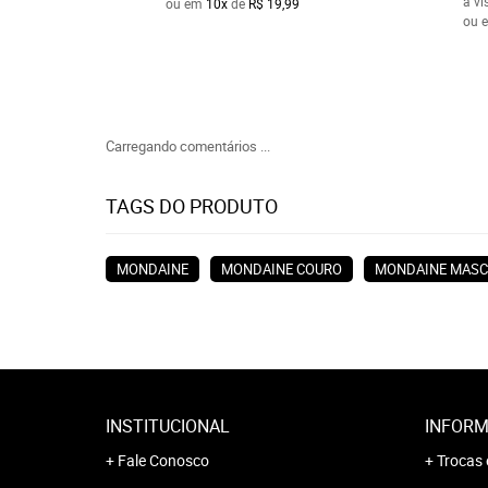
à vi
ou em
10x
de
R$ 19,99
ou 
Carregando comentários ...
TAGS DO PRODUTO
MONDAINE
MONDAINE COURO
MONDAINE MASC
INSTITUCIONAL
INFORM
Fale Conosco
Trocas 