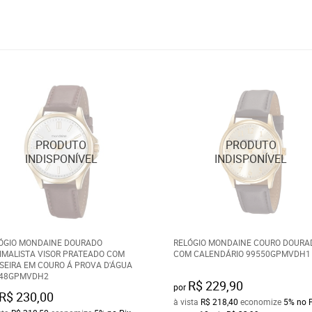
ÓGIO MONDAINE DOURADO
RELÓGIO MONDAINE COURO DOURA
IMALISTA VISOR PRATEADO COM
COM CALENDÁRIO 99550GPMVDH1
SEIRA EM COURO Á PROVA D'ÁGUA
48GPMVDH2
R$ 229,90
por
R$ 230,00
à vista
R$ 218,40
economize
5%
no 