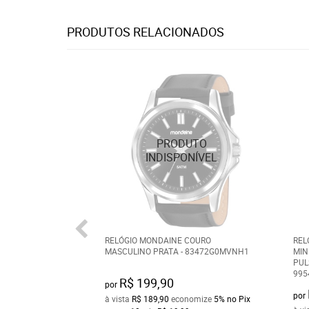
PRODUTOS RELACIONADOS
RELÓGIO MONDAINE COURO
REL
MASCULINO PRATA - 83472G0MVNH1
MIN
PUL
995
R$ 199,90
por
por
à vista
R$ 189,90
economize
5%
no Pix