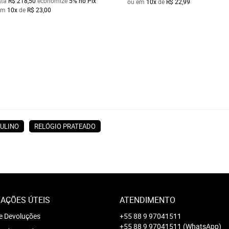
sta
R$ 218,50
economize
5%
no Pix
ou em
10x
de
R$ 22,99
em
10x
de
R$ 23,00
ULINO
RELÓGIO PRATEADO
AÇÕES ÚTEIS
ATENDIMENTO
e Devoluções
+55 88 9 97041511
+55 88 9 97041511
(WhatsApp)