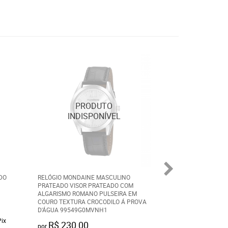
DO
RELÓGIO MONDAINE MASCULINO
RELÓGIO MONDAI
PRATEADO VISOR PRATEADO COM
MASCULINO PRET
ALGARISMO ROMANO PULSEIRA EM
COURO TEXTURA CROCODILO Á PROVA
R$ 279,90
D'ÁGUA 99549G0MVNH1
por
Pix
à vista
R$ 265,90
e
R$ 230,00
por