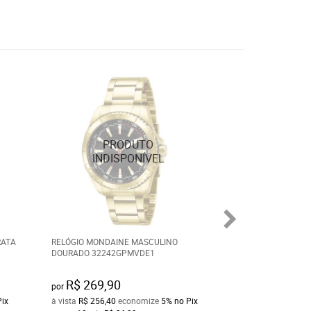
RATA
RELÓGIO MONDAINE MASCULINO
RELÓGIO MONDAI
DOURADO 32242GPMVDE1
DOURADO NUMER
PROVA D'ÁGUA 9
R$ 269,90
R$ 280,00
por
por
Pix
à vista
R$ 256,40
economize
5%
no Pix
à vista
R$ 266,00
e