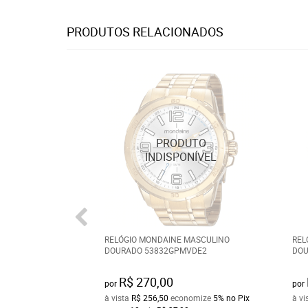
PRODUTOS RELACIONADOS
RELÓGIO MONDAINE MASCULINO
REL
DOURADO 53832GPMVDE2
DOU
R$ 270,00
por
por
à vista
R$ 256,50
economize
5%
no Pix
à vi