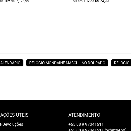
em
10x
de
R$ 26,99
ou em
10x
de
R$ 24,99
CALENDÁRIO
RELÓGIO MONDAINE MASCULINO DOURADO
RELÓGIO
AÇÕES ÚTEIS
ATENDIMENTO
e Devoluções
+55 88 9 97041511
+55 88 9 97041511
(WhatsApp)