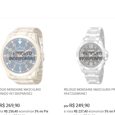
ÓGIO MONDAINE MASCULINO
RELÓGIO MONDAINE MASCULINO P
RADO 99138GPMVDE2
99472G0MVNE1
R$ 269,90
R$ 249,90
por
sta
R$ 256,40
economize
5%
no Pix
à vista
R$ 237,40
economize
5%
no 