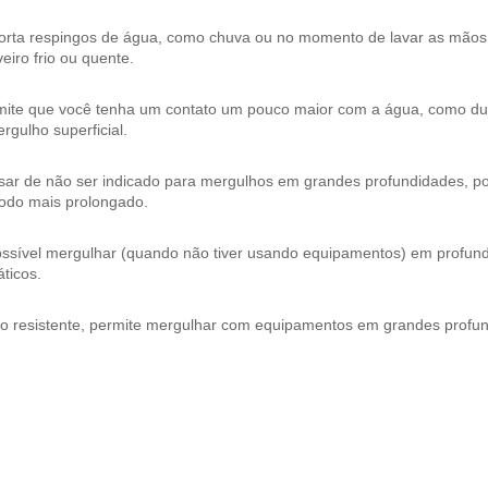
orta respingos de água, como chuva ou no momento de lavar as mão
eiro frio ou quente.
mite que você tenha um contato um pouco maior com a água, como dura
rgulho superficial.
ar de não ser indicado para mergulhos em grandes profundidades, pos
íodo mais prolongado.
ossível mergulhar (quando não tiver usando equipamentos) em profund
ticos.
to resistente, permite mergulhar com equipamentos em grandes profu