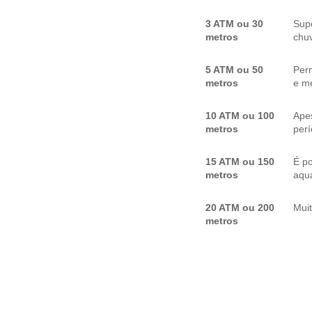
3 ATM ou 30
Sup
metros
chuv
5 ATM ou 50
Per
metros
e me
10 ATM ou 100
Apes
metros
per
15 ATM ou 150
É p
metros
aquá
20 ATM ou 200
Mui
metros