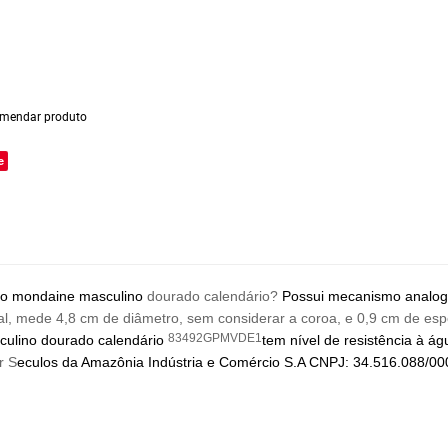
mendar produto
e
io
mondaine
masculino
dourado calendário?
Possui mecanismo analog
tal, mede 4,8 cm de diâmetro, sem considerar a coroa, e 0,9 cm de e
83492GPMVDE1
culino dourado calendário
tem nível de resistência à á
r S
eculos da Amazônia Indústria e Comércio S.A CNPJ: 34.516.088/0