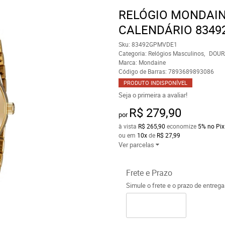
RELÓGIO MONDAI
CALENDÁRIO 834
Sku:
83492GPMVDE1
Categoria:
Relógios Masculinos
DOUR
Marca:
Mondaine
Código de Barras:
7893689893086
PRODUTO INDISPONÍVEL
Seja o primeira a avaliar!
R$ 279,90
por
à vista
R$ 265,90
economize
5%
no Pix
ou em
10x
de
R$ 27,99
Ver parcelas
Frete e Prazo
Simule o frete e o prazo de entreg