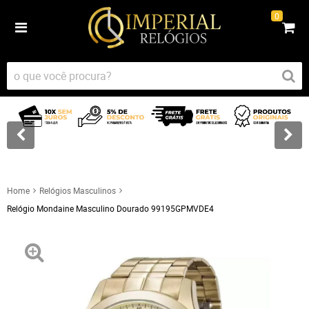
0
Home
Relógios Masculinos
Relógio Mondaine Masculino Dourado 99195GPMVDE4