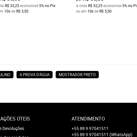
sta
R$ 33,25
economize
5%
no Pix
à vista
R$ 52,25
economize
5%
no Pi
em
10x
de
R$ 3,50
ou em
10x
de
R$ 5,50
ULINO
A PROVA D'ÁGUA
MOSTRADOR PRETO
AÇÕES ÚTEIS
ATENDIMENTO
e Devoluções
+55 88 9 97041511
+55 88 9 97041511
(WhatsApp)