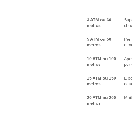
3 ATM ou 30
Sup
metros
chuv
5 ATM ou 50
Per
metros
e me
10 ATM ou 100
Apes
metros
per
15 ATM ou 150
É p
metros
aquá
20 ATM ou 200
Mui
metros