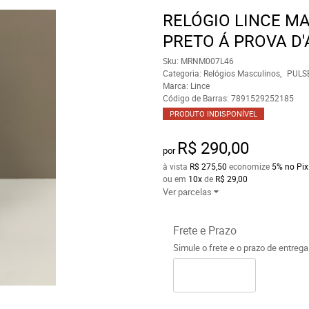
RELÓGIO LINCE M
PRETO Á PROVA D
Sku:
MRNM007L46
Categoria:
Relógios Masculinos
PULS
Marca:
Lince
Código de Barras:
7891529252185
PRODUTO INDISPONÍVEL
R$ 290,00
por
à vista
R$ 275,50
economize
5%
no Pix
ou em
10x
de
R$ 29,00
Ver parcelas
Frete e Prazo
Simule o frete e o prazo de entreg