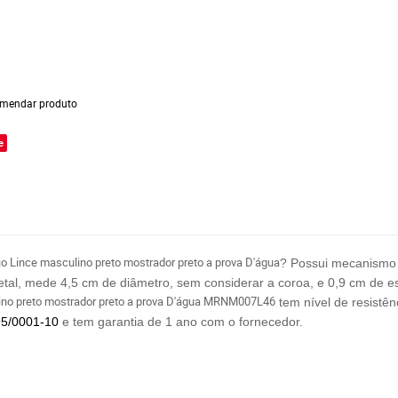
mendar produto
e
io Lince masculino preto mostrador preto a prova D'água
? Possui mecanism
metal, mede 4,5 cm de diâmetro, sem considerar a coroa, e 0,9 cm de
ino preto mostrador preto a prova D'água MRNM007L46
tem nível de resistên
95/0001-10
e tem garantia de 1 ano com o fornecedor.