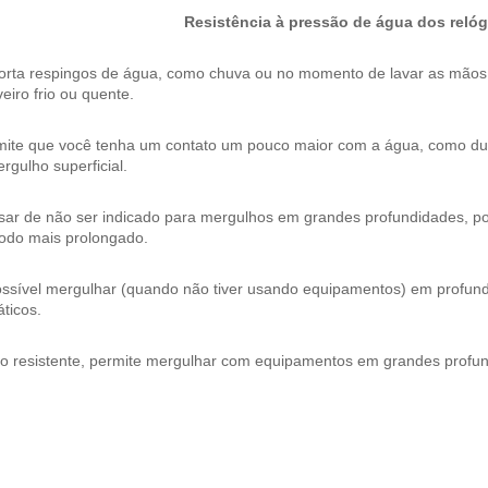
Resistência à pressão de água dos relóg
orta respingos de água, como chuva ou no momento de lavar as mão
eiro frio ou quente.
mite que você tenha um contato um pouco maior com a água, como dura
rgulho superficial.
ar de não ser indicado para mergulhos em grandes profundidades, pos
íodo mais prolongado.
ossível mergulhar (quando não tiver usando equipamentos) em profund
ticos.
to resistente, permite mergulhar com equipamentos em grandes profu