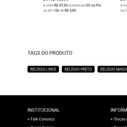
à vista
R$ 47,50
economize
5%
no Pix
à vi
ou em
10x
de
R$ 5,00
ou 
TAGS DO PRODUTO
RELÓGIO LINCE
RELÓGIO PRETO
RELÓGIO MASC
INSTITUCIONAL
INFORM
Fale Conosco
Trocas 