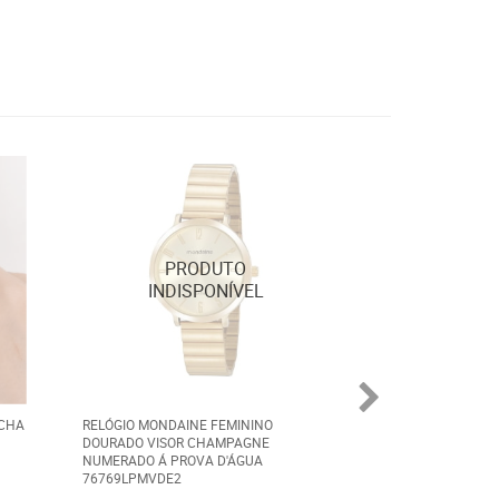
ECHA
RELÓGIO MONDAINE FEMININO
ALIANÇA AÇO PR
DOURADO VISOR CHAMPAGNE
ABAULADA 8MM 9
NUMERADO Á PROVA D'ÁGUA
76769LPMVDE2
R$ 50,00
por