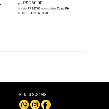
R$ 260,00
por
x
à vista
R$ 47,50
ec
à vista
R$ 247,00
economize
5%
no Pix
ou em
10x
de
R$ 5
ou em
10x
de
R$ 26,00
REDES SOCIAIS