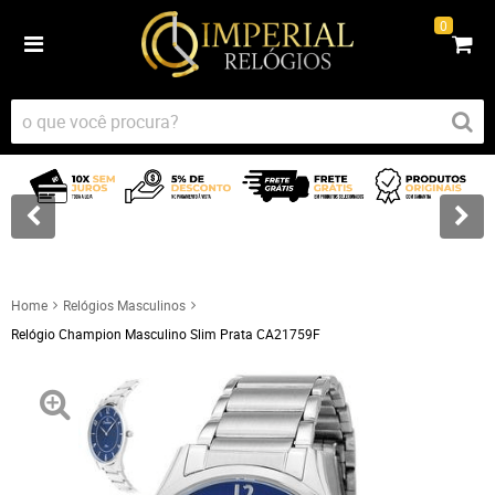
0
Home
Relógios Masculinos
Relógio Champion Masculino Slim Prata CA21759F