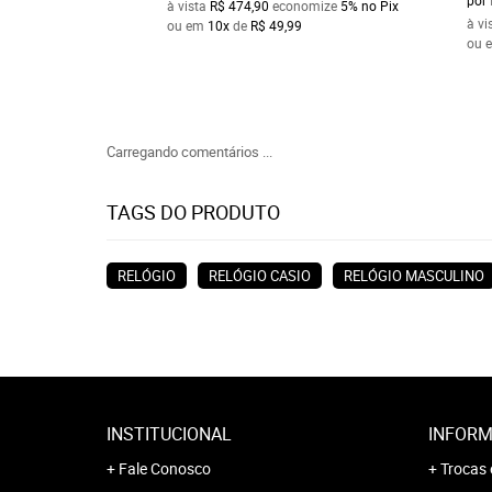
à vista
R$ 474,90
economize
5%
no Pix
à vi
ou em
10x
de
R$ 49,99
ou 
Carregando comentários ...
TAGS DO PRODUTO
RELÓGIO
RELÓGIO CASIO
RELÓGIO MASCULINO
INSTITUCIONAL
INFORM
Fale Conosco
Trocas 