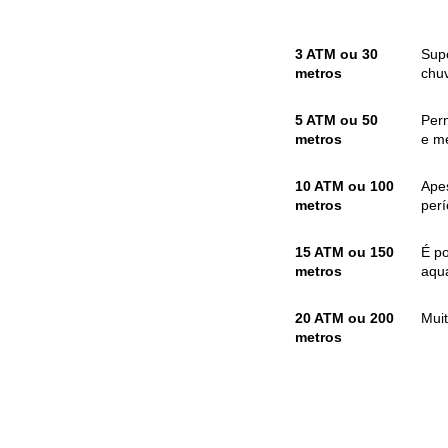
3 ATM ou 30
Sup
metros
chuv
5 ATM ou 50
Per
metros
e me
10 ATM ou 100
Apes
metros
per
15 ATM ou 150
É p
metros
aquá
20 ATM ou 200
Mui
metros