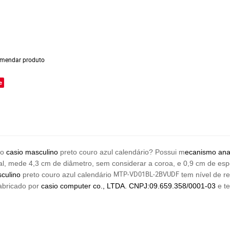
mendar produto
e
io
casio
masculino
preto couro azul calendário? Possui m
ecanismo ana
tal, mede 4,3 cm de diâmetro, sem considerar a coroa, e 0,9 cm de e
MTP-VD01BL-2BVUDF
culino
preto couro azul calendário
tem nível de r
fabricado por
casio computer co., LTDA.
CNPJ:09.659.358/0001-03
e t