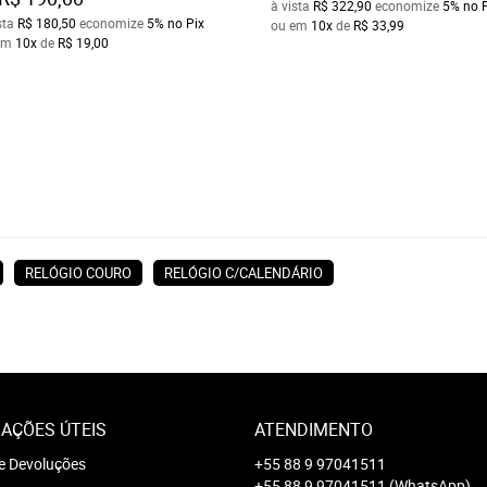
à vista
R$ 322,90
economize
5%
no 
sta
R$ 180,50
economize
5%
no Pix
ou em
10x
de
R$ 33,99
em
10x
de
R$ 19,00
RELÓGIO COURO
RELÓGIO C/CALENDÁRIO
AÇÕES ÚTEIS
ATENDIMENTO
e Devoluções
+55 88 9 97041511
+55 88 9 97041511
(WhatsApp)