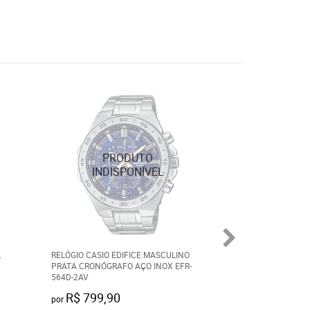
L
RELÓGIO CASIO EDIFICE MASCULINO
RELÓGIO CASIO E
PRATA CRONÓGRAFO AÇO INOX EFR-
PRATA CRONÓGRAF
564D-2AV
EFV-620D-1A2VU
R$ 799,90
R$ 959,90
por
por