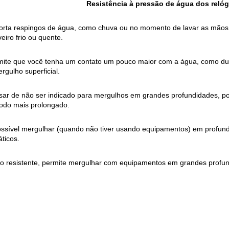
Resistência à pressão de água dos relóg
orta respingos de água, como chuva ou no momento de lavar as mão
eiro frio ou quente.
mite que você tenha um contato um pouco maior com a água, como dura
rgulho superficial.
ar de não ser indicado para mergulhos em grandes profundidades, pos
íodo mais prolongado.
ossível mergulhar (quando não tiver usando equipamentos) em profund
ticos.
to resistente, permite mergulhar com equipamentos em grandes profu