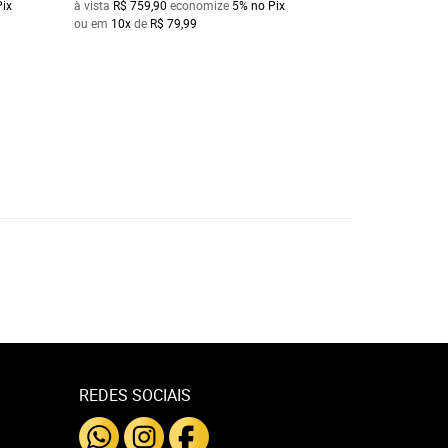
Pix
à vista
R$ 759,90
economize
5%
no Pix
à vista
R$ 911,90
e
ou em
10x
de
R$ 79,99
ou em
10x
de
R$ 9
REDES SOCIAIS