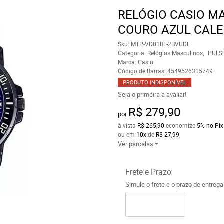
RELÓGIO CASIO M
COURO AZUL CALE
Sku:
MTP-VD01BL-2BVUDF
Categoria:
Relógios Masculinos
PULS
Marca:
Casio
Código de Barras:
4549526315749
PRODUTO INDISPONÍVEL
Seja o primeira a avaliar!
R$ 279,90
por
à vista
R$ 265,90
economize
5%
no Pix
ou em
10x
de
R$ 27,99
Ver parcelas
Frete e Prazo
Simule o frete e o prazo de entreg