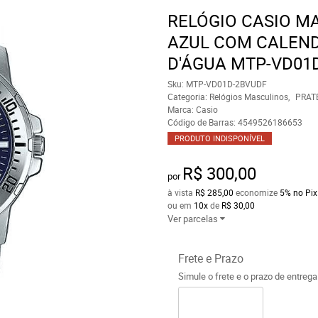
RELÓGIO CASIO M
AZUL COM CALEND
D'ÁGUA MTP-VD01
Sku:
MTP-VD01D-2BVUDF
Categoria:
Relógios Masculinos
PRAT
Marca:
Casio
Código de Barras:
4549526186653
PRODUTO INDISPONÍVEL
R$ 300,00
por
à vista
R$ 285,00
economize
5%
no Pix
ou em
10x
de
R$ 30,00
Ver parcelas
Frete e Prazo
Simule o frete e o prazo de entreg