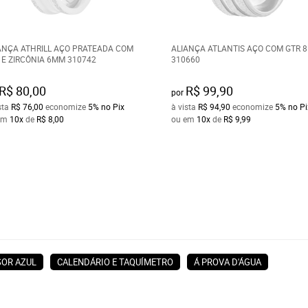
ANÇA ATHRILL AÇO PRATEADA COM
ALIANÇA ATLANTIS AÇO COM GTR 
 E ZIRCÔNIA 6MM 310742
310660
R$ 80,00
R$ 99,90
por
sta
R$ 76,00
economize
5%
no Pix
à vista
R$ 94,90
economize
5%
no Pi
em
10x
de
R$ 8,00
ou em
10x
de
R$ 9,99
SOR AZUL
CALENDÁRIO E TAQUÍMETRO
Á PROVA D'ÁGUA