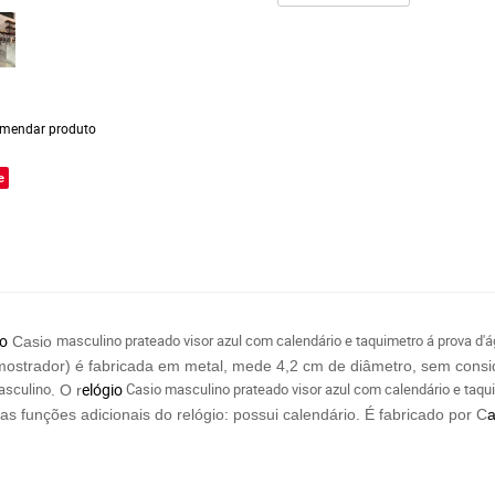
mendar produto
e
io
masculino prateado visor azul com calendário e taquimetro á prova d'
Casio
 mostrador) é fabricada em metal, mede 4,2 cm de diâmetro, sem consi
asculino
elógio
Casio masculino prateado visor azul com calendário e t
. O r
s funções adicionais do relógio: possui calendário.
É fabricado por C
a