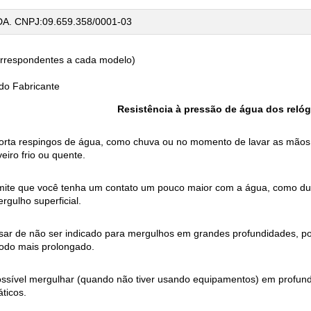
TDA.
CNPJ:09.659.358/0001-03
correspondentes a cada modelo)
 do Fabricante
Resistência à pressão de água dos relóg
orta respingos de água, como chuva ou no momento de lavar as mão
eiro frio ou quente.
mite que você tenha um contato um pouco maior com a água, como dura
rgulho superficial.
ar de não ser indicado para mergulhos em grandes profundidades, pos
íodo mais prolongado.
ossível mergulhar (quando não tiver usando equipamentos) em profund
ticos.