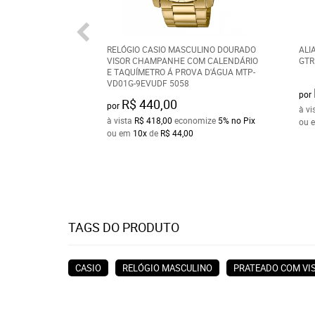
RELÓGIO CASIO MASCULINO DOURADO
ALI
VISOR CHAMPANHE COM CALENDÁRIO
GTR
E TAQUÍMETRO Á PROVA D'ÁGUA MTP-
VD01G-9EVUDF 5058
por
R$ 440,00
por
à vi
à vista
R$ 418,00
economize
5%
no Pix
ou 
ou em
10x
de
R$ 44,00
TAGS DO PRODUTO
CASIO
RELÓGIO MASCULINO
PRATEADO COM VI