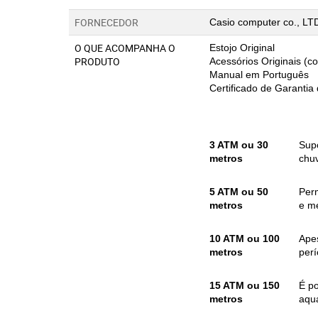
FORNECEDOR
Casio computer co., L
O QUE ACOMPANHA O
Estojo Original
PRODUTO
Acessórios Originais (
Manual em Português
Certificado de Garantia
3 ATM ou 30
Sup
metros
chuv
5 ATM ou 50
Per
metros
e me
10 ATM ou 100
Apes
metros
per
15 ATM ou 150
É p
metros
aquá