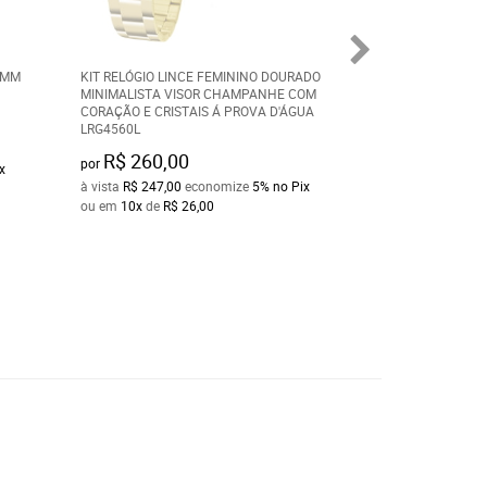
8MM
KIT RELÓGIO LINCE FEMININO DOURADO
ALIANÇA EM AÇO
MINIMALISTA VISOR CHAMPANHE COM
5MM COM ZIRCÔN
CORAÇÃO E CRISTAIS Á PROVA D'ÁGUA
LRG4560L
R$ 54,00
por
R$ 260,00
por
x
à vista
R$ 51,30
ec
à vista
R$ 247,00
economize
5%
no Pix
ou em
10x
de
R$ 5
ou em
10x
de
R$ 26,00