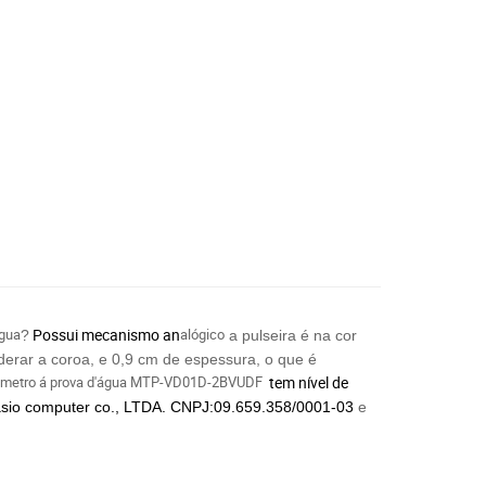
água
Possui mecanismo an
alógico
?
a pulseira é na cor
derar a coroa, e 0,9 cm de espessura, o que é
aquimetro á prova d'água MTP-VD01D-2BVUDF
tem nível de
sio computer co., LTDA.
CNPJ:09.659.358/0001-03
e