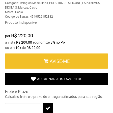
Categoria:
Relógios Masculinos
,
PULSEIRA DE SILICONE
,
ESPORTIVOS
,
DIGITAIS
,
Marcas
,
Casio
Marca:
Casio
Código de Barras:
4549526152832
Produto Indisponível
R$ 220,00
por
à vista
R$ 209,00
economize
5%
no Pix
ou em
10x
de
R$ 22,00
AVISE-ME
ADICIONAR AOS FAVORITOS
Frete e Prazo
Calcule o frete e o prazo de entrega estimados para sua região: