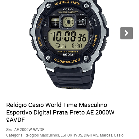
Relógio Casio World Time Masculino
Esportivo Digital Prata Preto AE 2000W
9AVDF
Sku:
AE-2000W-9AVDF
Categoria:
Relógios Masculinos
,
ESPORTIVOS
,
DIGITAIS
,
Marcas
,
Casio