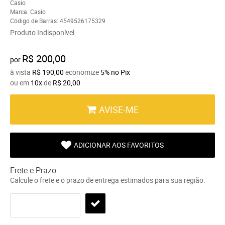
Casio
Marca:
Casio
Código de Barras:
4549526175329
Produto Indisponível
R$ 200,00
por
à vista
R$ 190,00
economize
5%
no Pix
ou em
10x
de
R$ 20,00
AVISE-ME
ADICIONAR AOS FAVORITOS
Frete e Prazo
Calcule o frete e o prazo de entrega estimados para sua região: