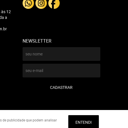
 às 12
nda a
m.br
NEWSLETTER
CADASTRAR
ies de publicidade que podem analisar
ENTENDI