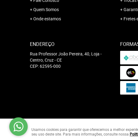
Fale Conosco
Trocas 
Quem Somos
Garanti
Onde estamos
Fretes 
ENDEREÇO
FORMA
Rua Professor João Pereira, 40, Loja
-
Centro, Cruz
-
CE
CEP: 62595-000
Usamos cookies para garantir que oferecemos a melhor experiênci
seu uso deste site. Para mais informações, consulte nossa
Polít