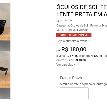
ÓCULOS DE SOL F
LENTE PRETA EM 
Sku:
571076
Categoria:
Óculos de Sol
Ferrovia Eye
Marca:
Ferrovia Eyewear
PRODUTO INDISPONÍVEL
Seja o primeira a avaliar!
R$ 180,00
por
à vista
R$ 171,00
economize
5%
no Pix
ou em
10x
de
R$ 18,00
Ver parcelas
Frete e Prazo
Simule o frete e o prazo de entreg