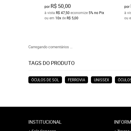
R$ 50,00
por
por
à vista
R$ 47,50
economize
5%
no Pix
à vi
ou em
10x
de
R$ 5,00
ou 
Carregando comentários ...
TAGS DO PRODUTO
ÓCULOS DE SOL
FERROVIA
UNISSEX
ÓCULOS
INSTITUCIONAL
INFORM