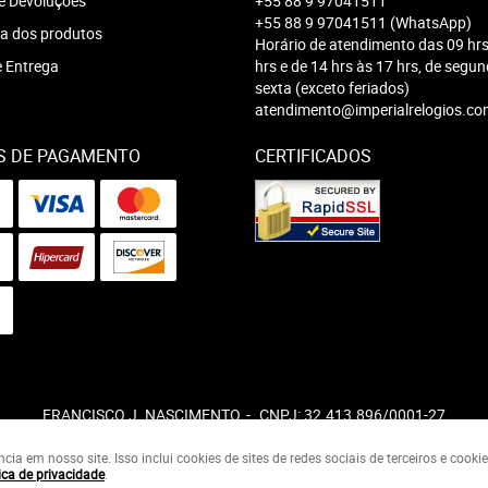
e Devoluções
+55 88 9 97041511
+55 88 9 97041511
(WhatsApp)
a dos produtos
Horário de atendimento das 09 hrs
e Entrega
hrs e de 14 hrs às 17 hrs, de segu
sexta (exceto feriados)
atendimento@imperialrelogios.co
S DE PAGAMENTO
CERTIFICADOS
FRANCISCO J. NASCIMENTO
CNPJ: 32.413.896/0001-27
a em nosso site. Isso inclui cookies de sites de redes sociais de terceiros e cook
ica de privacidade
.
LOJA VIRTUAL CRIADA POR