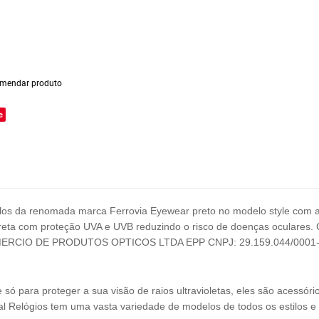
mendar produto
e
los
da renomada marca Ferrovia Eyewear preto
no modelo style com 
preta com proteção UVA e UVB reduzindo o risco de doenças oculares.
MERCIO DE PRODUTOS OPTICOS LTDA EPP
CNPJ:
29.159.044/0001
 para proteger a sua visão de raios ultravioletas, eles são acessóri
al Relógios tem uma vasta variedade de modelos de todos os estilos e