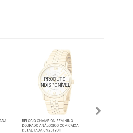
EADA
RELÓGIO CHAMPION FEMININO
ALIANÇA AÇO PR
DOURADO ANÁLOGICO COM CAIXA
COM FILETE CENT
DETALHADA CN25190H