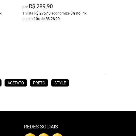
R$ 289,90
R$ 55,00
por
por
x
à vista
R$ 275,40
economize
5%
no Pix
à vista
R$ 52,25
ec
ou em
10x
de
R$ 28,99
ou em
10x
de
R$ 5
ACETATO
PRETO
STYLE
REDES SOCIAIS