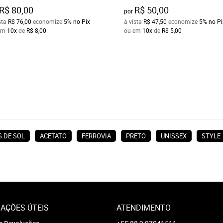
R$ 80,00
R$ 50,00
por
sta
R$ 76,00
economize
5%
no Pix
à vista
R$ 47,50
economize
5%
no Pi
em
10x
de
R$ 8,00
ou em
10x
de
R$ 5,00
 DE SOL
ACETATO
FERROVIA
PRETO
UNISSEX
STYLE
AÇÕES ÚTEIS
ATENDIMENTO