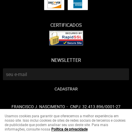
CERTIFICADOS
NEWSLETTER
CADASTRAR
FRANCISCO J. NASCIMENTO
CNPJ: 32.413.896/0001-27
Usamos cookies para garantir que oferecemos a melhor experiência em
nosso site. Isso inclui cookies de sites de redes sociais de terceiros e cookies
de publicidade que podem analisar seu uso deste site. Para mais
LOJA VIRTUAL CRIADA POR
informações, consulte nossa
Política de privacidade
.