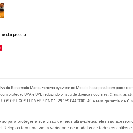
mendar produto
e
da Renomada Marca Ferrovia eyewear no Modelo hexagonal com ponte com
los
e com proteção UVA e UVB reduzindo o risco de doenças oculares.
C
onsiderad
UTOS OPTICOS LTDA EPP
29.159.044/0001-40
CNPJ:
e tem garantia de 6 
 para proteger a sua visão de raios ultravioletas, eles são acessóri
al Relógios tem uma vasta variedade de modelos de todos os estilos e