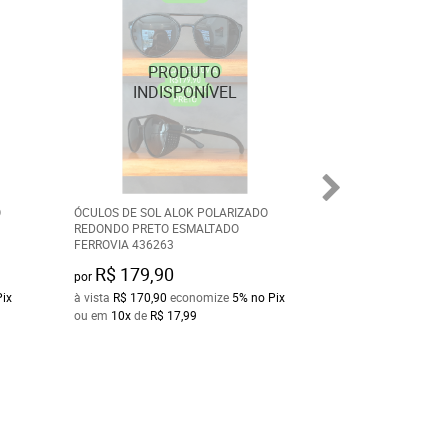
O
ÓCULOS DE SOL ALOK POLARIZADO
ÓCULOS DE SOL 
REDONDO PRETO ESMALTADO
RETRÔ PRETO E R
FERROVIA 436263
DEGRADE METAL F
R$ 179,90
R$ 190,00
por
por
Pix
à vista
R$ 170,90
economize
5%
no Pix
à vista
R$ 180,50
e
ou em
10x
de
R$ 17,99
ou em
10x
de
R$ 1