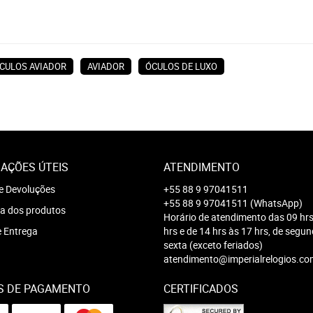
CULOS AVIADOR
AVIADOR
ÓCULOS DE LUXO
AÇÕES ÚTEIS
ATENDIMENTO
e Devoluções
+55 88 9 97041511
+55 88 9 97041511
(WhatsApp)
a dos produtos
Horário de atendimento das 09 hrs
e Entrega
hrs e de 14 hrs às 17 hrs, de segu
sexta (exceto feriados)
atendimento@imperialrelogios.co
S DE PAGAMENTO
CERTIFICADOS