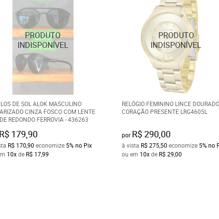
LOS DE SOL ALOK MASCULINO
RELÓGIO FEMININO LINCE DOURAD
ARIZADO CINZA FOSCO COM LENTE
CORAÇÃO PRESENTE LRG4605L
DE REDONDO FERROVIA - 436263
R$ 179,90
R$ 290,00
por
sta
R$ 170,90
economize
5%
no Pix
à vista
R$ 275,50
economize
5%
no 
em
10x
de
R$ 17,99
ou em
10x
de
R$ 29,00