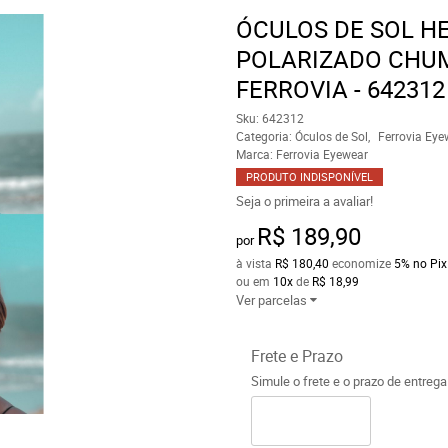
ÓCULOS DE SOL H
POLARIZADO CHU
FERROVIA - 642312
Sku:
642312
Categoria:
Óculos de Sol
Ferrovia Eye
Marca:
Ferrovia Eyewear
PRODUTO INDISPONÍVEL
Seja o primeira a avaliar!
R$ 189,90
por
à vista
R$ 180,40
economize
5%
no Pix
ou em
10x
de
R$ 18,99
Ver parcelas
Frete e Prazo
Simule o frete e o prazo de entreg