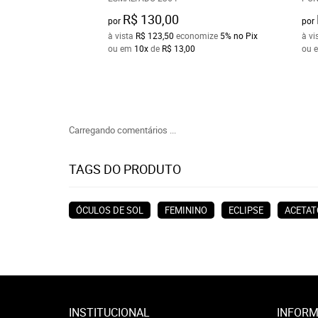
R$ 130,00
por
por
à vista
R$ 123,50
economize
5%
no Pix
à vi
ou em
10x
de
R$ 13,00
ou 
Carregando comentários ...
TAGS DO PRODUTO
ÓCULOS DE SOL
FEMININO
ECLIPSE
ACETAT
INSTITUCIONAL
INFORM