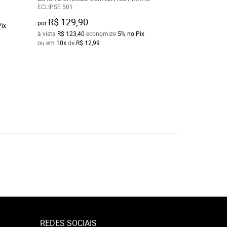
ECLIPSE 501
R$ 130,00
por
R$ 129,90
por
Pix
à vista
R$ 123,50
e
à vista
R$ 123,40
economize
5%
no Pix
ou em
10x
de
R$ 1
ou em
10x
de
R$ 12,99
REDES SOCIAIS