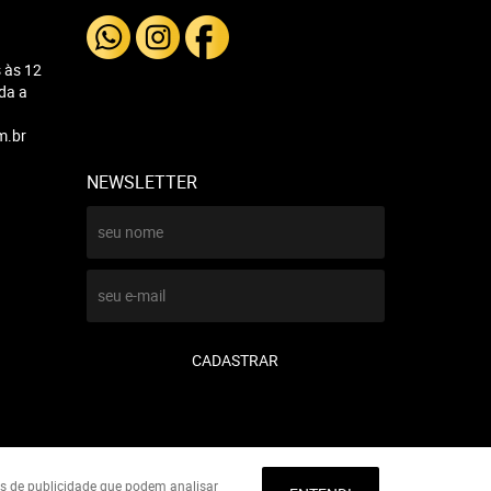
 às 12
nda a
m.br
NEWSLETTER
CADASTRAR
ies de publicidade que podem analisar