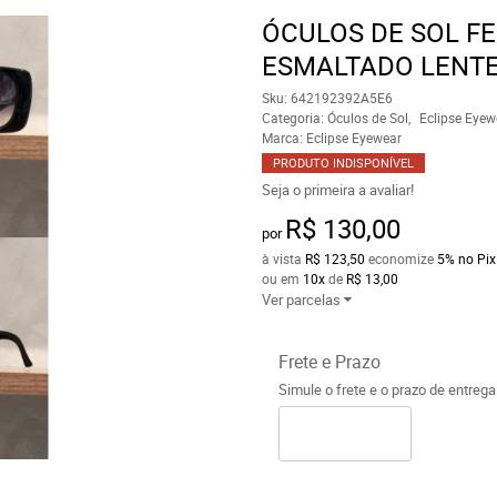
ÓCULOS DE SOL F
ESMALTADO LENTE
Sku:
642192392A5E6
Categoria:
Óculos de Sol
Eclipse Eyew
Marca:
Eclipse Eyewear
PRODUTO INDISPONÍVEL
Seja o primeira a avaliar!
R$ 130,00
por
à vista
R$ 123,50
economize
5%
no Pix
ou em
10x
de
R$ 13,00
Ver parcelas
Frete e Prazo
Simule o frete e o prazo de entreg