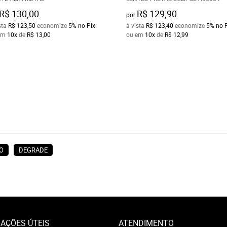
R$ 130,00
R$ 129,90
por
sta
R$ 123,50
economize
5%
no Pix
à vista
R$ 123,40
economize
5%
no 
em
10x
de
R$ 13,00
ou em
10x
de
R$ 12,99
O
DEGRADE
AÇÕES ÚTEIS
ATENDIMENTO