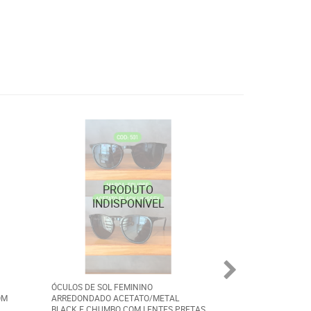
ÓCULOS DE SOL FEMININO
ÓCULOS DE SOL E
OM
ARREDONDADO ACETATO/METAL
RAJADO ESMALTA
BLACK E CHUMBO COM LENTES PRETAS
ACETATO LENTE 