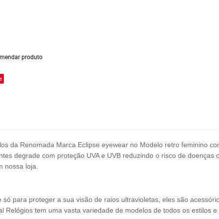
mendar produto
e
los
da Renomada Marca Eclipse eyewear no Modelo retro feminino com
entes degrade com proteção UVA e UVB reduzindo o risco de doenças 
m nossa loja.
 para proteger a sua visão de raios ultravioletas, eles são acessóri
al Relógios tem uma vasta variedade de modelos de todos os estilos e