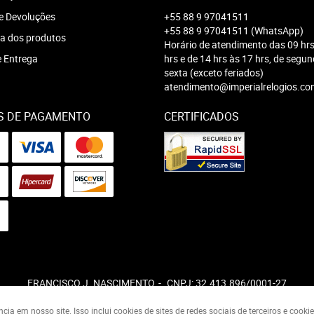
e Devoluções
+55 88 9 97041511
+55 88 9 97041511
(WhatsApp)
a dos produtos
Horário de atendimento das 09 hrs
e Entrega
hrs e de 14 hrs às 17 hrs, de segu
sexta (exceto feriados)
atendimento@imperialrelogios.co
S DE PAGAMENTO
CERTIFICADOS
FRANCISCO J. NASCIMENTO
CNPJ: 32.413.896/0001-27
a em nosso site. Isso inclui cookies de sites de redes sociais de terceiros e cook