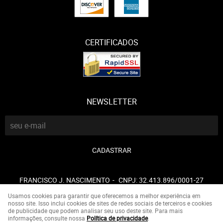
CERTIFICADOS
NEWSLETTER
CADASTRAR
FRANCISCO J. NASCIMENTO
CNPJ: 32.413.896/0001-27
Usamos cookies para garantir que oferecemos a melhor experiência em
nosso site. Isso inclui cookies de sites de redes sociais de terceiros e cookies
de publicidade que podem analisar seu uso deste site. Para mais
LOJA VIRTUAL CRIADA POR
informações, consulte nossa
Política de privacidade
.