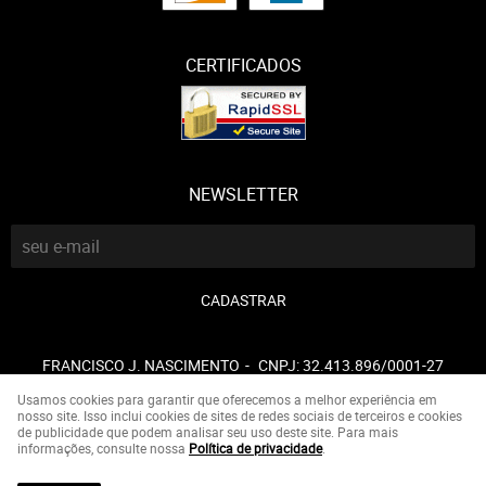
CERTIFICADOS
NEWSLETTER
CADASTRAR
FRANCISCO J. NASCIMENTO
CNPJ: 32.413.896/0001-27
Usamos cookies para garantir que oferecemos a melhor experiência em
nosso site. Isso inclui cookies de sites de redes sociais de terceiros e cookies
de publicidade que podem analisar seu uso deste site. Para mais
LOJA VIRTUAL CRIADA POR
informações, consulte nossa
Política de privacidade
.