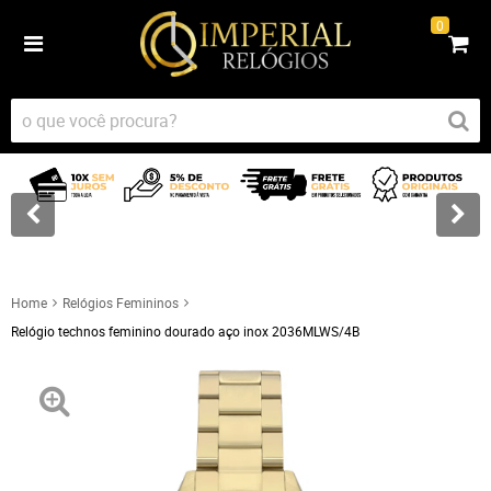
0
Home
Relógios Femininos
Relógio technos feminino dourado aço inox 2036MLWS/4B