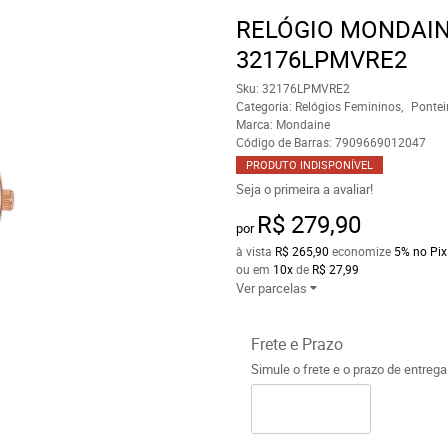
RELÓGIO MONDAIN
32176LPMVRE2
Sku:
32176LPMVRE2
Categoria:
Relógios Femininos
Pontei
Marca:
Mondaine
Código de Barras:
7909669012047
PRODUTO INDISPONÍVEL
Seja o primeira a avaliar!
R$ 279,90
por
à vista
R$ 265,90
economize
5%
no Pix
ou em
10x
de
R$ 27,99
Ver parcelas
Frete e Prazo
Simule o frete e o prazo de entreg