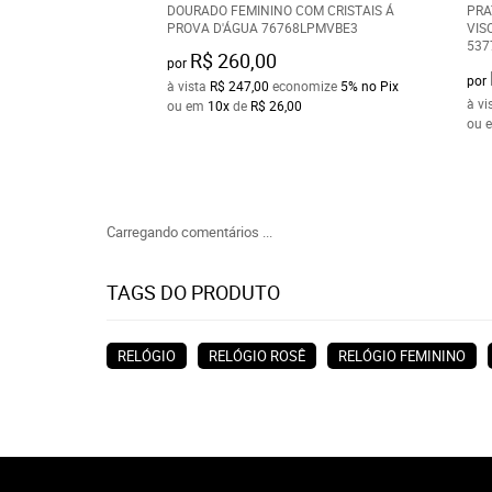
DOURADO FEMININO COM CRISTAIS Á
PRA
PROVA D'ÁGUA 76768LPMVBE3
VIS
537
R$ 260,00
por
por
à vista
R$ 247,00
economize
5%
no Pix
à vi
ou em
10x
de
R$ 26,00
ou 
Carregando comentários ...
TAGS DO PRODUTO
RELÓGIO
RELÓGIO ROSÊ
RELÓGIO FEMININO