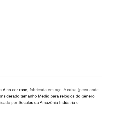
é na cor rose, f
abricada em aço. A caixa (peça onde
onsiderado tamanho Médio para relógios do
g
ênero
ricado por
Seculos da Amazônia Indústria e