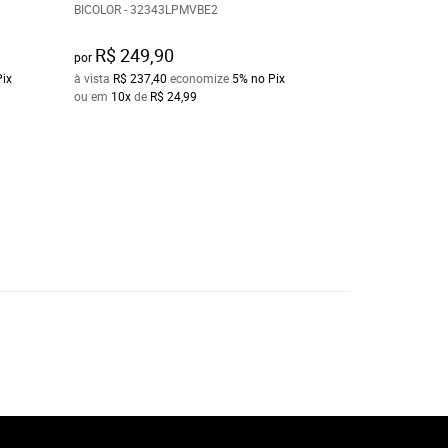
BICOLOR - 32343LPMVBE2
CHOCOLATE 536
R$ 249,90
R$ 269,90
por
por
Pix
à vista
R$ 237,40
economize
5%
no Pix
à vista
R$ 256,40
e
ou em
10x
de
R$ 24,99
ou em
10x
de
R$ 2