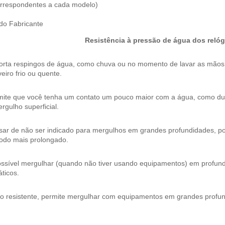
correspondentes a cada modelo)
 do Fabricante
Resistência à pressão de água dos relóg
orta respingos de água, como chuva ou no momento de lavar as mão
eiro frio ou quente.
mite que você tenha um contato um pouco maior com a água, como dura
rgulho superficial.
ar de não ser indicado para mergulhos em grandes profundidades, pos
íodo mais prolongado.
ossível mergulhar (quando não tiver usando equipamentos) em profund
ticos.
to resistente, permite mergulhar com equipamentos em grandes profu