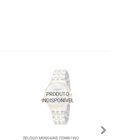
RELÓGIO MONDAINE FEMIN1INO
RELÓGIO MONDAI