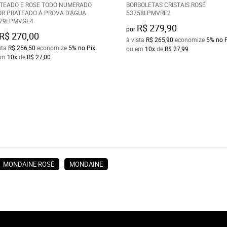
TEADO E ROSE TODO NUMERADO
BORBOLETAS CRISTAIS ROSÉ
OR PRATEADO Á PROVA D'ÁGUA
53758LPMVRE2
79LPMVGE4
R$ 279,90
por
R$ 270,00
à vista
R$ 265,90
economize
5%
no 
sta
R$ 256,50
economize
5%
no Pix
ou em
10x
de
R$ 27,99
em
10x
de
R$ 27,00
MONDAINE ROSÊ
MONDAINE