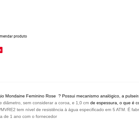
mendar produto
e
o Mondaine Feminino Rose ? Possui mecanismo analógico, a pulseira 
e diâmetro, sem considerar a coroa, e 1,0 cm
de espessura, o que é c
VRE2 tem nível de resistência à água especificado em 5 ATM. É fab
ia de 1 ano com o fornecedor