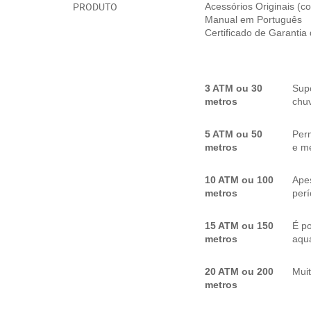
PRODUTO
Acessórios Originais (
Manual em Português
Certificado de Garantia
3 ATM ou 30
Sup
metros
chuv
5 ATM ou 50
Per
metros
e me
10 ATM ou 100
Apes
metros
per
15 ATM ou 150
É p
metros
aquá
20 ATM ou 200
Mui
metros