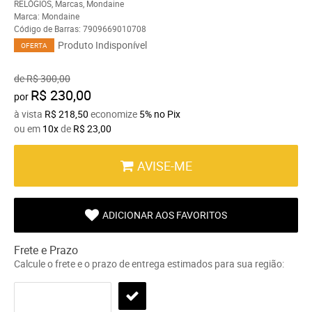
RELÓGIOS
,
Marcas
,
Mondaine
Marca:
Mondaine
Código de Barras:
7909669010708
Produto Indisponível
OFERTA
de
R$ 300,00
R$ 230,00
por
à vista
R$ 218,50
economize
5%
no Pix
ou em
10x
de
R$ 23,00
AVISE-ME
ADICIONAR AOS FAVORITOS
Frete e Prazo
Calcule o frete e o prazo de entrega estimados para sua região: