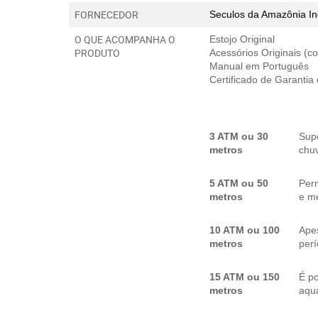
FORNECEDOR
Seculos da Amazônia In
O QUE ACOMPANHA O
Estojo Original
PRODUTO
Acessórios Originais (
Manual em Português
Certificado de Garantia
3 ATM ou 30
Sup
metros
chuv
5 ATM ou 50
Per
metros
e me
10 ATM ou 100
Apes
metros
per
15 ATM ou 150
É p
metros
aquá