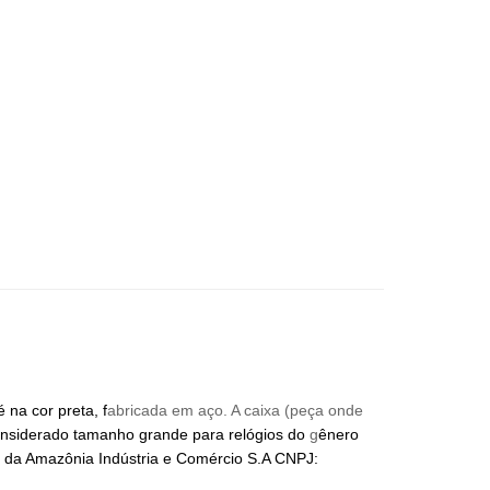
na cor preta, f
abricada em aço. A caixa (peça onde
nsiderado tamanho grande para relógios do
g
ênero
 da Amazônia Indústria e Comércio
S.A CNPJ: