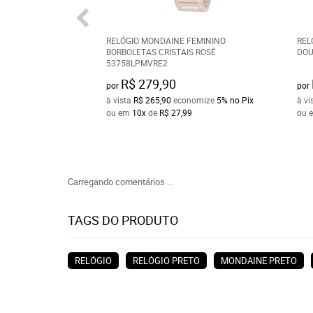
RELÓGIO MONDAINE FEMININO
REL
BORBOLETAS CRISTAIS ROSÉ
DOU
53758LPMVRE2
R$ 279,90
por
por
à vista
R$ 265,90
economize
5%
no Pix
à vi
ou em
10x
de
R$ 27,99
ou 
Carregando comentários ...
TAGS DO PRODUTO
RELÓGIO
RELÓGIO PRETO
MONDAINE PRETO