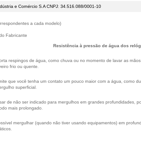
dústria e Comércio
S.A CNPJ: 34.516.088/0001-10
correspondentes a cada modelo)
 do Fabricante
Resistência à pressão de água dos relóg
orta respingos de água, como chuva ou no momento de lavar as mão
eiro frio ou quente.
mite que você tenha um contato um pouco maior com a água, como dura
rgulho superficial.
ar de não ser indicado para mergulhos em grandes profundidades, pos
íodo mais prolongado.
ossível mergulhar (quando não tiver usando equipamentos) em profund
ticos.