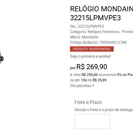
RELÓGIO MONDAIN
32215LPMVPE3
Sku:
32215LPMVPE3
Categoria:
Relógios Femininos
Pontei
Marca:
Mondaine
Código de Barras:
7909669012788
PRODUTO INDISPONÍVEL
Seja o primeira a avaliar!
R$ 269,90
por
à vista
R$ 256,40
economize
5%
no Pix
ou em
10x
de
R$ 26,99
Ver parcelas
Frete e Prazo
Simule o frete e o prazo de entreg