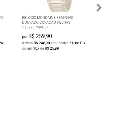
TO
RELÓGIO MONDAINE FEMININO
RELÓGIO MONDAI
DOURADO CORAÇÃO PEDRAS
DOURADO COM P
53627LPMVDE1
32159LPMVDH1
R$ 259,90
R$ 229,90
por
por
Pix
à vista
R$ 246,90
economize
5%
no Pix
à vista
R$ 218,40
e
ou em
10x
de
R$ 25,99
ou em
10x
de
R$ 2