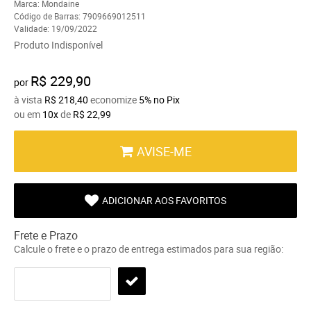
Marca:
Mondaine
Código de Barras:
7909669012511
Validade:
19/09/2022
Produto Indisponível
R$ 229,90
por
à vista
R$ 218,40
economize
5%
no Pix
ou em
10x
de
R$ 22,99
AVISE-ME
ADICIONAR AOS FAVORITOS
Frete e Prazo
Calcule o frete e o prazo de entrega estimados para sua região: