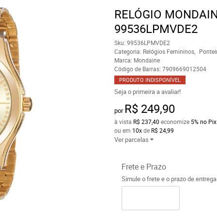
RELÓGIO MONDAIN
99536LPMVDE2
Sku:
99536LPMVDE2
Categoria:
Relógios Femininos
Pontei
Marca:
Mondaine
Código de Barras:
7909669012504
PRODUTO INDISPONÍVEL
Seja o primeira a avaliar!
R$ 249,90
por
à vista
R$ 237,40
economize
5%
no Pix
ou em
10x
de
R$ 24,99
Ver parcelas
Frete e Prazo
Simule o frete e o prazo de entreg