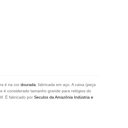
ira é na cor
d
ourada
, fabricada em aço. A caixa (peça
ue é considerado tamanho grande para relógios do
M. É fabricado por
Seculos da Amazônia Indústria e