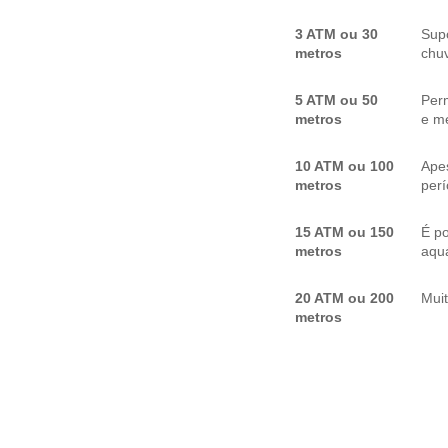
3 ATM ou 30
Sup
metros
chuv
5 ATM ou 50
Per
metros
e me
10 ATM ou 100
Apes
metros
per
15 ATM ou 150
É p
metros
aquá
20 ATM ou 200
Mui
metros