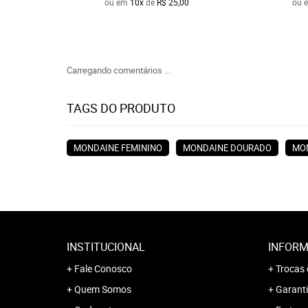
ou em
10x
de
R$ 25,00
ou 
Carregando comentários ...
TAGS DO PRODUTO
MONDAINE FEMININO
MONDAINE DOURADO
MO
INSTITUCIONAL
INFORM
Fale Conosco
Trocas 
Quem Somos
Garanti