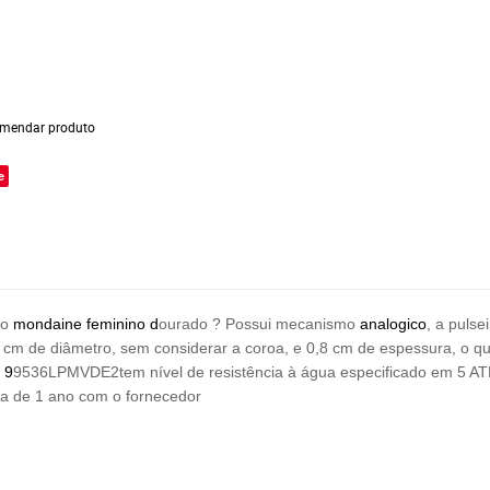
mendar produto
e
io
mondaine
feminino
d
ourado ? Possui mecanismo
analogico
, a pulse
0 cm de diâmetro, sem considerar a coroa, e 0,8 cm de espessura, o q
o
9
9536LPMVDE2tem nível de resistência à água especificado em 5 AT
ia de 1 ano com o fornecedor