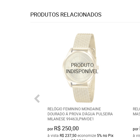
PRODUTOS RELACIONADOS
RELÓGIO FEMININO MONDAINE
REL
DOURADO Á PROVA D'ÁGUA PULSEIRA
MAS
MILANESE 99463LPMVDE1
R$ 250,00
por
por
à vista
R$ 237,50
economize
5%
no Pix
à vi