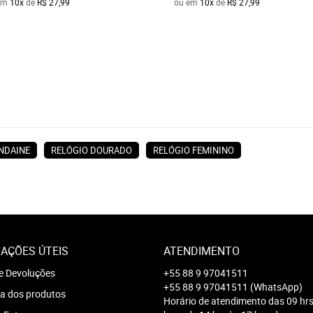
em
10x
de
R$ 27,99
ou em
10x
de
R$ 27,99
NDAINE
RELÓGIO DOURADO
RELÓGIO FEMININO
AÇÕES ÚTEIS
ATENDIMENTO
e Devoluções
+55 88 9 97041511
+55 88 9 97041511
(WhatsApp)
a dos produtos
Horário de atendimento das 09 hrs