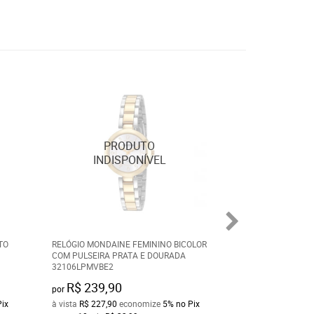
TO
RELÓGIO MONDAINE FEMININO BICOLOR
RELÓGIO FEMINI
COM PULSEIRA PRATA E DOURADA
PRATEADO PULSEI
32106LPMVBE2
PROVA D´ÁGUA 7
R$ 239,90
R$ 200,00
por
por
Pix
à vista
R$ 227,90
economize
5%
no Pix
à vista
R$ 190,00
e