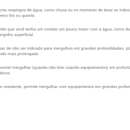
orta respingos de água, como chuva ou no momento de lavar as mão
eiro frio ou quente.
mite que você tenha um contato um pouco maior com a água, como dura
rgulho superficial.
ar de não ser indicado para mergulhos em grandes profundidades, pos
íodo mais prolongado.
ossível mergulhar (quando não tiver usando equipamentos) em profund
ticos.
to resistente, permite mergulhar com equipamentos em grandes profu