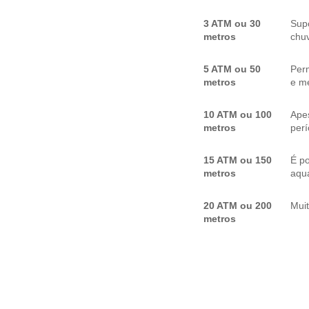
3 ATM ou 30
Sup
metros
chuv
5 ATM ou 50
Per
metros
e me
10 ATM ou 100
Apes
metros
per
15 ATM ou 150
É p
metros
aquá
20 ATM ou 200
Mui
metros