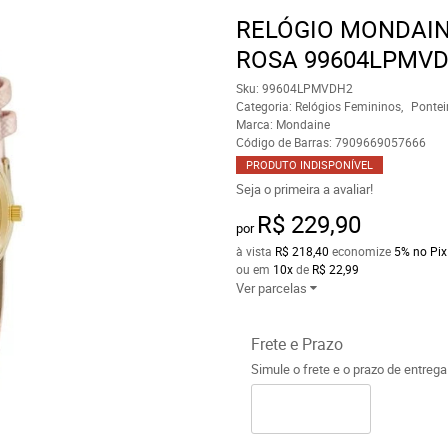
RELÓGIO MONDAI
ROSA 99604LPMV
Sku:
99604LPMVDH2
Categoria:
Relógios Femininos
Pontei
Marca:
Mondaine
Código de Barras:
7909669057666
PRODUTO INDISPONÍVEL
Seja o primeira a avaliar!
R$ 229,90
por
à vista
R$ 218,40
economize
5%
no Pix
ou em
10x
de
R$ 22,99
Ver parcelas
Frete e Prazo
Simule o frete e o prazo de entreg