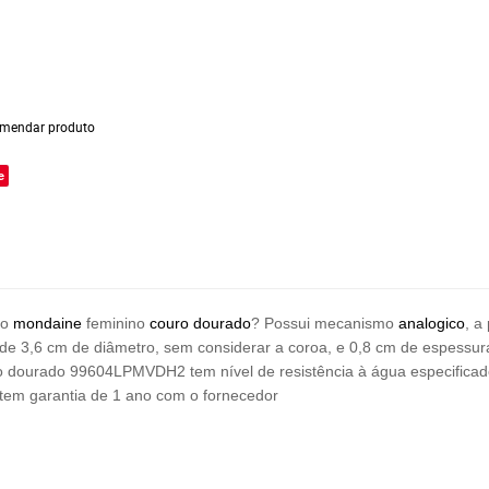
mendar produto
e
io
mondaine
feminino
couro dourado
? Possui mecanismo
analogico
, a
ede 3,6 cm de diâmetro, sem considerar a coroa, e 0,8 cm de espessu
o dourado 99604LPMVDH2 tem nível de resistência à água especificad
tem garantia de 1 ano com o fornecedor