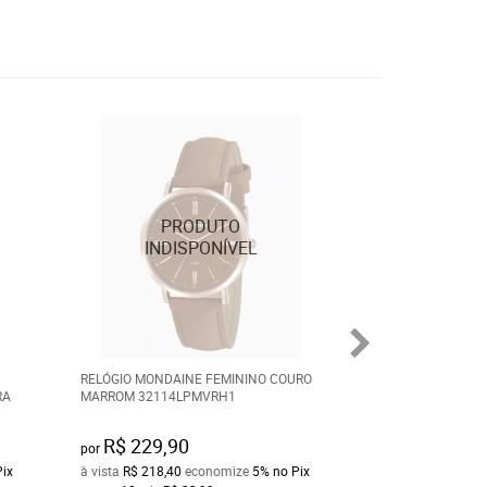
RELÓGIO MONDAINE FEMININO COURO
RELÓGIO MONDAI
RA
MARROM 32114LPMVRH1
ROSÉ COM PEDRA
R$ 229,90
R$ 239,90
por
por
Pix
à vista
R$ 218,40
economize
5%
no Pix
à vista
R$ 227,90
e