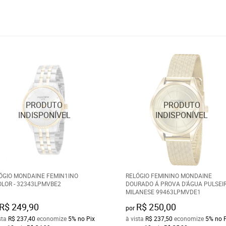
ÓGIO MONDAINE FEMIN1INO
RELÓGIO FEMININO MONDAINE
OLOR - 32343LPMVBE2
DOURADO Á PROVA D'ÁGUA PULSEI
MILANESE 99463LPMVDE1
R$ 249,90
R$ 250,00
por
sta
R$ 237,40
economize
5%
no Pix
à vista
R$ 237,50
economize
5%
no 