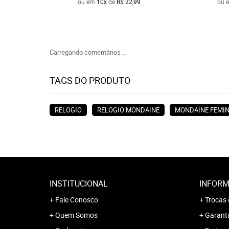
ou em
10x
de
R$ 22,99
ou 
Carregando comentários ...
TAGS DO PRODUTO
RELOGIO
RELOGIO MONDAINE
MONDAINE FEMI
INSTITUCIONAL
INFORM
Fale Conosco
Trocas 
Quem Somos
Garanti