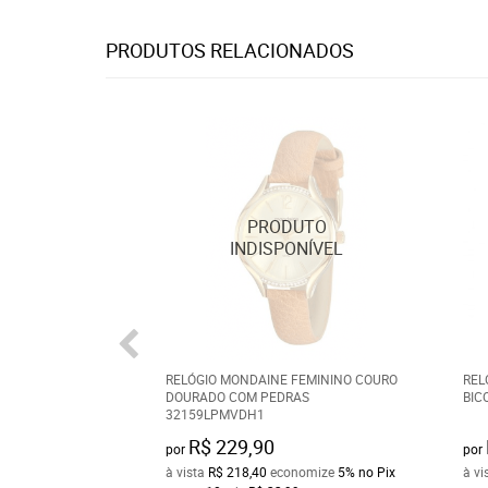
PRODUTOS RELACIONADOS
RELÓGIO MONDAINE FEMININO COURO
REL
DOURADO COM PEDRAS
BIC
32159LPMVDH1
R$ 229,90
por
por
à vista
R$ 218,40
economize
5%
no Pix
à vi