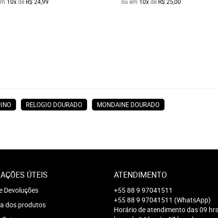
em
10x
de
R$ 24,99
ou em
10x
de
R$ 25,00
NINO
RELOGIO DOURADO
MONDAINE DOURADO
AÇÕES ÚTEIS
ATENDIMENTO
e Devoluções
+55 88 9 97041511
+55 88 9 97041511
(WhatsApp)
a dos produtos
Horário de atendimento das 09 hrs