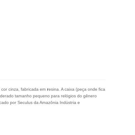
na cor cinza, fabricada em
r
esina. A caixa (peça onde fica
siderado tamanho pequeno para relógios do
gênero
cado por Seculus da Amazônia Indústria e