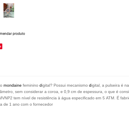
mendar produto
e
io
mondaine
feminino
d
igital? Possui mecanismo
d
igital, a pulseira é 
iâmetro, sem considerar a coroa, e 0,9 cm de espessura, o que é con
MVNP2 tem nível de resistência à água especificado em 5 ATM. É fabri
a de 1 ano com o fornecedor