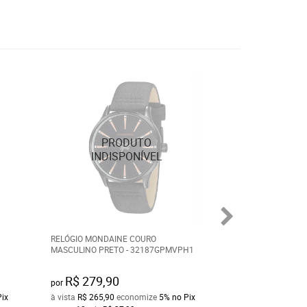
RELÓGIO MONDAINE COURO
RELÓGIO MONDAIN
MASCULINO PRETO - 32187GPMVPH1
DEGRADÊ 53606L
R$ 279,90
R$ 280,00
por
por
Pix
à vista
R$ 265,90
economize
5%
no Pix
à vista
R$ 266,00
e