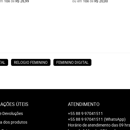
em
10x
de
R$ 26,99
ou em
10x
de
R$ 20,00
TAL
RELOGIO FEMININO
FEMININO DIGITAL
AÇÕES ÚTEIS
ATENDIMENTO
e Devoluções
+55 88 9 97041511
+55 88 9 97041511
(WhatsApp)
a dos produtos
Horário de atendimento das 09 hrs