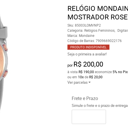
RELÓGIO MONDAIN
MOSTRADOR ROSE 
Sku:
85003LOMVNP2
Categoria:
Relógios Femininos
Digitai
Marca:
Mondaine
Código de Barras:
7909669022176
PRODUTO INDISPONÍVEL
Seja o primeira a avaliar!
R$ 200,00
por
à vista
R$ 190,00
economize
5%
no Pix
ou em
10x
de
R$ 20,00
Ver parcelas
Frete e Prazo
Simule o frete e o prazo de entreg