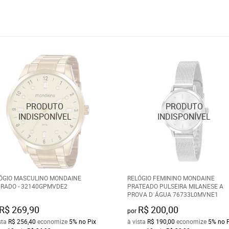
ÓGIO MASCULINO MONDAINE
RELÓGIO FEMININO MONDAINE
RADO - 32140GPMVDE2
PRATEADO PULSEIRA MILANESE A
PROVA D´ÁGUA 76733L0MVNE1
R$ 269,90
R$ 200,00
por
sta
R$ 256,40
economize
5%
no Pix
à vista
R$ 190,00
economize
5%
no 