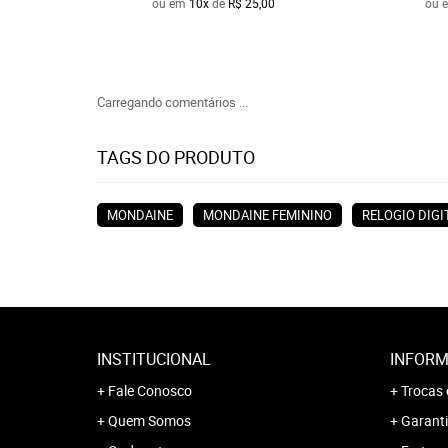
ou em
10x
de
R$ 25,00
ou 
Carregando comentários ...
TAGS DO PRODUTO
MONDAINE
MONDAINE FEMININO
RELOGIO DIGI
INSTITUCIONAL
INFORM
Fale Conosco
Trocas 
Quem Somos
Garanti