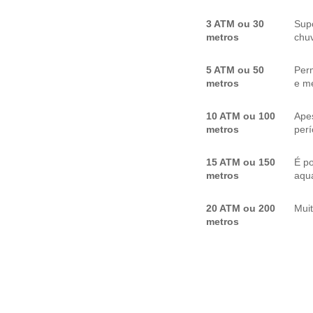
3 ATM ou 30
Sup
metros
chuv
5 ATM ou 50
Per
metros
e me
10 ATM ou 100
Apes
metros
per
15 ATM ou 150
É p
metros
aquá
20 ATM ou 200
Mui
metros