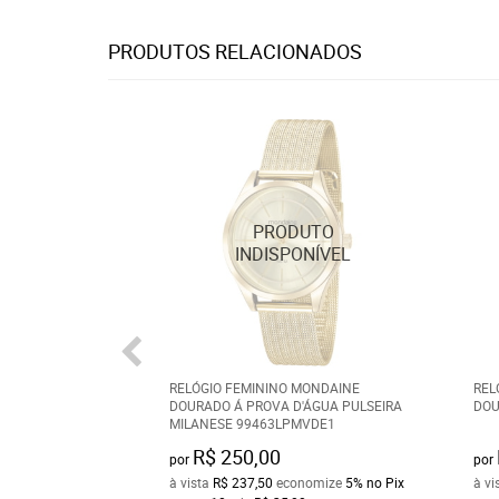
PRODUTOS RELACIONADOS
RELÓGIO FEMININO MONDAINE
REL
DOURADO Á PROVA D'ÁGUA PULSEIRA
DOU
MILANESE 99463LPMVDE1
R$ 250,00
por
por
à vista
R$ 237,50
economize
5%
no Pix
à vi