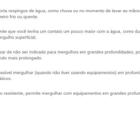
orta respingos de água, como chuva ou no momento de lavar as mão
eiro frio ou quente.
mite que você tenha um contato um pouco maior com a água, como dura
rgulho superficial.
ar de não ser indicado para mergulhos em grandes profundidades, pos
íodo mais prolongado.
ossível mergulhar (quando não tiver usando equipamentos) em profund
ticos.
to resistente, permite mergulhar com equipamentos em grandes profu