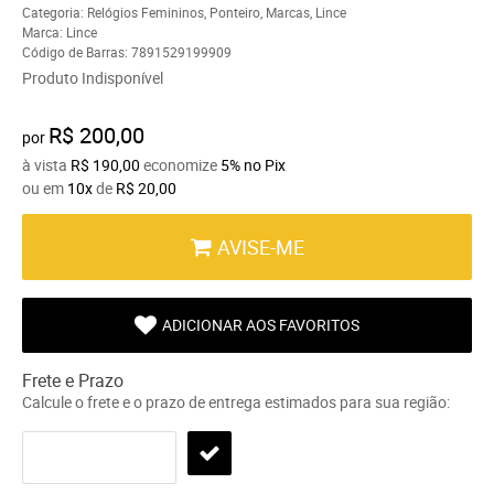
Categoria:
Relógios Femininos
,
Ponteiro
,
Marcas
,
Lince
Marca:
Lince
Código de Barras:
7891529199909
Produto Indisponível
R$ 200,00
por
à vista
R$ 190,00
economize
5%
no Pix
ou em
10x
de
R$ 20,00
AVISE-ME
ADICIONAR AOS FAVORITOS
Frete e Prazo
Calcule o frete e o prazo de entrega estimados para sua região: