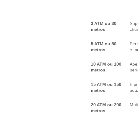
3 ATM ou 30
Sup
metros
chuv
5 ATM ou 50
Per
metros
e me
10 ATM ou 100
Apes
metros
per
15 ATM ou 150
É p
metros
aquá
20 ATM ou 200
Mui
metros