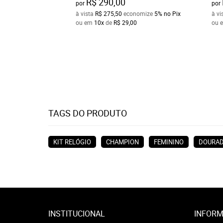
R$ 290,00
por
por
à vista
R$ 275,50
economize
5%
no Pix
à vi
ou em
10x
de
R$ 29,00
ou 
TAGS DO PRODUTO
KIT RELÓGIO
CHAMPION
FEMININO
DOURA
INSTITUCIONAL
INFORM