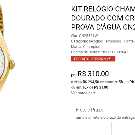
KIT RELÓGIO CHA
DOURADO COM CRI
PROVA D'ÁGUA CN
Sku:
CN25681W
Categoria:
Relógios Femininos
Pontei
Marca:
Champion
Código de Barras:
7891511392042
PRODUTO INDISPONÍVEL
R$ 310,00
por
à vista
R$ 294,50
economize
5%
no Pix
ou em
10x
de
R$ 31,00
Ver parcelas
Frete e Prazo
Simule o frete e o prazo de entreg