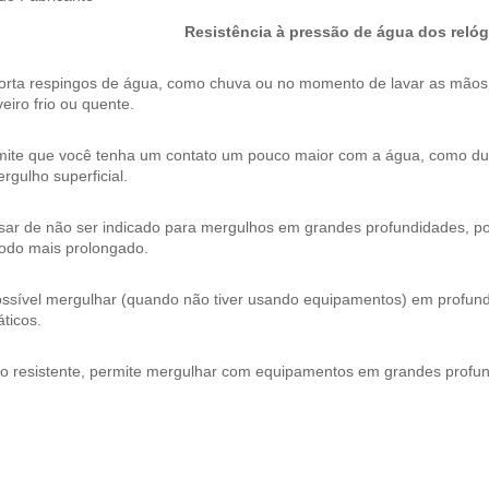
Resistência à pressão de água dos relóg
orta respingos de água, como chuva ou no momento de lavar as mão
eiro frio ou quente.
mite que você tenha um contato um pouco maior com a água, como dura
rgulho superficial.
ar de não ser indicado para mergulhos em grandes profundidades, pos
íodo mais prolongado.
ossível mergulhar (quando não tiver usando equipamentos) em profund
ticos.
to resistente, permite mergulhar com equipamentos em grandes profu