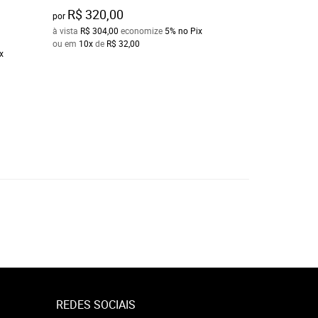
R$ 30,00
por
R$ 320,00
por
à vista
R$ 28,50
ec
à vista
R$ 304,00
economize
5%
no Pix
ou em
10x
de
R$ 3
ou em
10x
de
R$ 32,00
x
REDES SOCIAIS