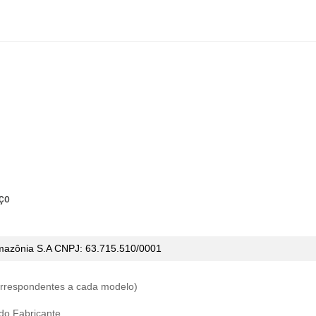
ço
mazônia S.A CNPJ:
63.715.510/0001
correspondentes a cada modelo)
 do Fabricante