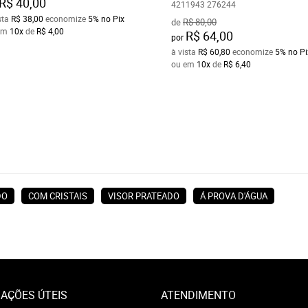
R$ 40,00
4211943 276244
sta
R$ 38,00
economize
5%
no Pix
de
R$ 80,00
em
10x
de
R$ 4,00
R$ 64,00
por
à vista
R$ 60,80
economize
5%
no Pi
ou em
10x
de
R$ 6,40
DO
COM CRISTAIS
VISOR PRATEADO
Á PROVA D'ÁGUA
AÇÕES ÚTEIS
ATENDIMENTO