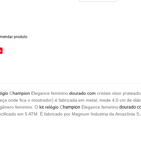
mendar produto
e
lógio
C
hampion
Elegance feminino
dourado com
cristais visor prate
(peça onde fica o mostrador) é fabricada em metal, mede 4,0 cm de diâ
hampion
dourado 
 gênero feminino. O
kit
relógio
C
Elegance feminino
ecificado em 5 ATM. É fabricado por
Magnum Industria da Amazônia S.