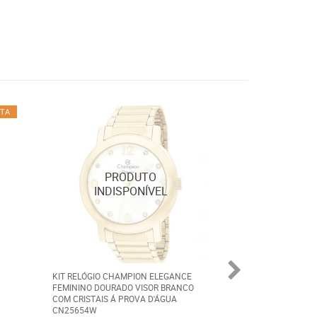
TA
KIT RELÓGIO CHAMPION ELEGANCE
BOLSA DE MÃO F
FEMININO DOURADO VISOR BRANCO
SEM ALÇA COURO 
COM CRISTAIS Á PROVA D'ÁGUA
CN25654W