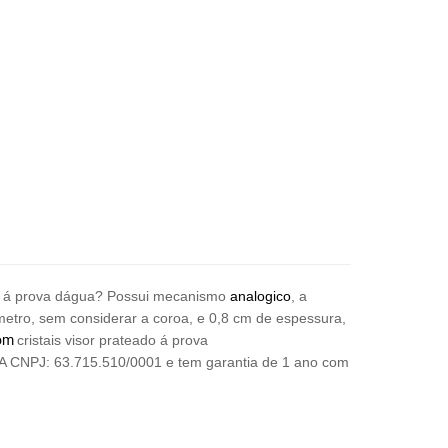
ado á prova dágua? Possui mecanismo
analogico
, a
metro, sem considerar a coroa, e 0,8 cm de espessura,
com
cristais visor prateado á prova
A CNPJ: 63.715.510/0001
e tem garantia de 1 ano com