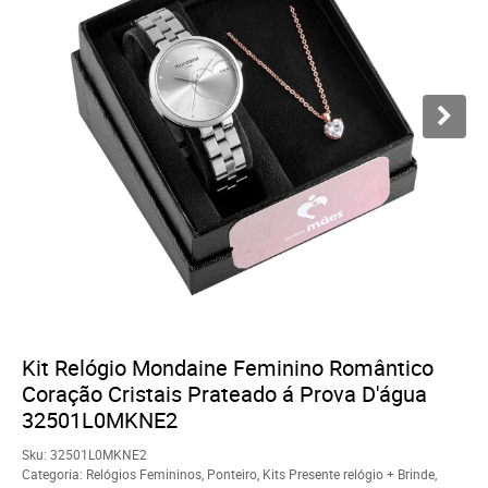
Kit Relógio Mondaine Feminino Romântico
Coração Cristais Prateado á Prova D'água
32501L0MKNE2
Sku:
32501L0MKNE2
Categoria:
Relógios Femininos
,
Ponteiro
,
Kits Presente relógio + Brinde
,