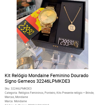
Kit Relógio Mondaine Feminino Dourado
Signo Gemeos 32246LPMKDE3
Sku:
32246LPMKDE3
Categoria:
Relógios Femininos
,
Ponteiro
,
Kits Presente relógio + Brinde
,
Marcas
,
Mondaine
Marca:
Mondaine