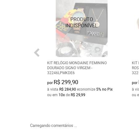
KIT RELÓGIO MONDAINE FEMININO
KIT
DOURADO SIGNO VIRGEM -
ROS
32246LPMKDE6
322
R$ 299,90
por
por
à vista
R$ 284,90
economize
5%
no Pix
à vi
ou em
10x
de
R$ 29,99
ou 
Carregando comentários ...