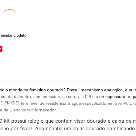
mendar produto
e
ógio mondaine feminino dourado? Possui mecanismo analogico, a pulse
 cm de diâmetro, sem considerar a coroa, e 0,9 cm
de espessura, o q
63LPMKDE1
tem nível de resistência à água especificado em 5 ATM. É f
a de 1 ano com o fornecedor.
 O kit possui relógio que contém visor dourado e caixa de
fecho por fivela. Acompanha um colar dourado combinando c