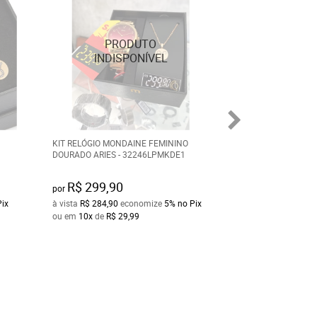
KIT RELÓGIO MONDAINE FEMININO
KIT RELÓGIO MON
DOURADO ARIES - 32246LPMKDE1
DOURADO DEGRAD
PROVA D´ÁGUA 3
R$ 299,90
R$ 300,00
por
por
Pix
à vista
R$ 284,90
economize
5%
no Pix
à vista
R$ 285,00
e
ou em
10x
de
R$ 29,99
ou em
10x
de
R$ 3