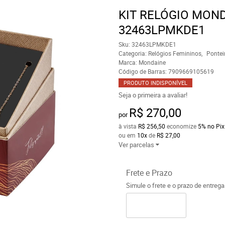
KIT RELÓGIO MON
32463LPMKDE1
Sku:
32463LPMKDE1
Categoria:
Relógios Femininos
Pontei
Marca:
Mondaine
Código de Barras:
7909669105619
PRODUTO INDISPONÍVEL
Seja o primeira a avaliar!
R$ 270,00
por
à vista
R$ 256,50
economize
5%
no Pix
ou em
10x
de
R$ 27,00
Ver parcelas
Frete e Prazo
Simule o frete e o prazo de entreg