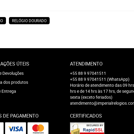
NO
RELÓGIO DOURADO
AÇÕES ÚTEIS
ATENDIMENTO
e Devoluções
+55 88 9 97041511
+55 88 9 97041511
(WhatsApp)
a dos produtos
Horário de atendimento das 09 hrs
e Entrega
hrs e de 14 hrs às 17 hrs, de segu
sexta (exceto feriados)
atendimento@imperialrelogios.co
S DE PAGAMENTO
CERTIFICADOS