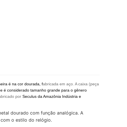
ira é na cor dourada, f
abricada em aço. A caixa (peça
ue é considerado tamanho grande para o gênero
abricado por
Seculus da Amazônia Indústria e
 metal dourado com função analógica. A
om o estilo do relógio.