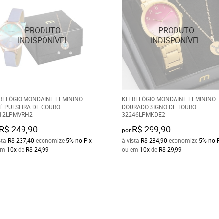
 RELÓGIO MONDAINE FEMININO
KIT RELÓGIO MONDAINE FEMININO
É PULSEIRA DE COURO
DOURADO SIGNO DE TOURO
12LPMVRH2
32246LPMKDE2
R$ 249,90
R$ 299,90
por
sta
R$ 237,40
economize
5%
no Pix
à vista
R$ 284,90
economize
5%
no 
em
10x
de
R$ 24,99
ou em
10x
de
R$ 29,99