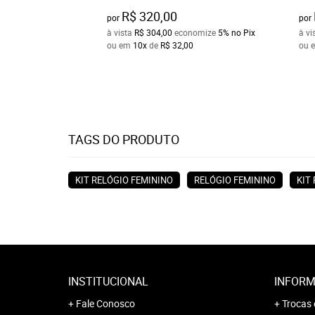
R$ 320,00
por
por
à vista
R$ 304,00
economize
5%
no Pix
à vi
ou em
10x
de
R$ 32,00
ou 
TAGS DO PRODUTO
KIT RELÓGIO FEMININO
RELÓGIO FEMININO
KIT
INSTITUCIONAL
INFORM
Fale Conosco
Trocas 