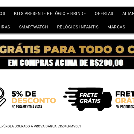
OS
KITS PRESENTE RELÓGIO + BRINDE
OFERTAS
ALIA
IRAS
SMARTWATCH
RELÓGIOS INFANTIS
MARCAS
REPÉROLA DOURADO Á PROVA D'ÁGUA 53534LPMVDE1