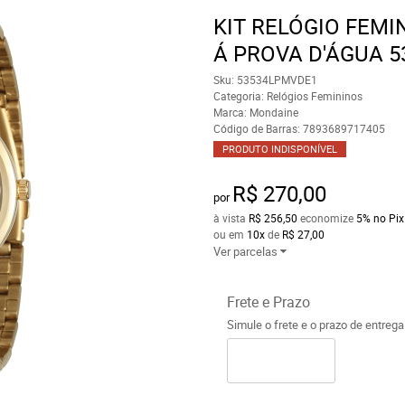
KIT RELÓGIO FEM
Á PROVA D'ÁGUA 
Sku:
53534LPMVDE1
Categoria:
Relógios Femininos
Marca:
Mondaine
Código de Barras:
7893689717405
PRODUTO INDISPONÍVEL
R$ 270,00
por
à vista
R$ 256,50
economize
5%
no Pix
ou em
10x
de
R$ 27,00
Ver parcelas
Frete e Prazo
Simule o frete e o prazo de entreg