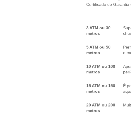
Certificado de Garantia
3 ATM ou 30
Sup
metros
chuv
5 ATM ou 50
Per
metros
e me
10 ATM ou 100
Apes
metros
per
15 ATM ou 150
É p
metros
aquá
20 ATM ou 200
Mui
metros