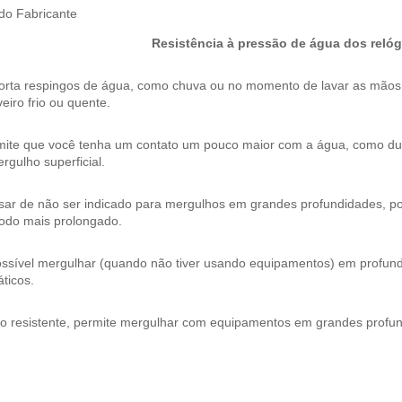
 do Fabricante
Resistência à pressão de água dos relóg
orta respingos de água, como chuva ou no momento de lavar as mão
eiro frio ou quente.
mite que você tenha um contato um pouco maior com a água, como dura
rgulho superficial.
ar de não ser indicado para mergulhos em grandes profundidades, pos
íodo mais prolongado.
ossível mergulhar (quando não tiver usando equipamentos) em profund
ticos.
to resistente, permite mergulhar com equipamentos em grandes profu