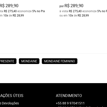
R$ 289,90
R$ 289,90
por
sta
R$ 275,40
economize
5%
no Pix
à vista
R$ 275,40
economize
5%
no 
em
10x
de
R$ 28,99
ou em
10x
de
R$ 28,99
 PRESENTE
MONDAINE
MONDAINE FEMININO
AÇÕES ÚTEIS
ATENDIMENTO
e Devoluções
+55 88 9 97041511