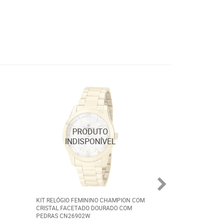
KIT RELÓGIO FEMININO CHAMPION COM
KIT RELÓGIO FEM
CRISTAL FACETADO DOURADO COM
CRYSTAL DOURAD
PEDRAS CN26902W
CN25529W