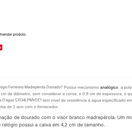
mendar produto
e
elógio Feminino Madrepérola Dourado
? Possui mecanismo
analógico
, a pul
2 cm de diâmetro, sem considerar a coroa, e 0,9 cm de espessura, o q
va D'água 53534LPMVDE1
tem nível de resistência à água especificado e
tia de 1 ano com o fornec
edor.
mbinação de dourado com o visor branco madrepérola. Um m
 relógio possui a caixa em 4,2 cm de tamanho.