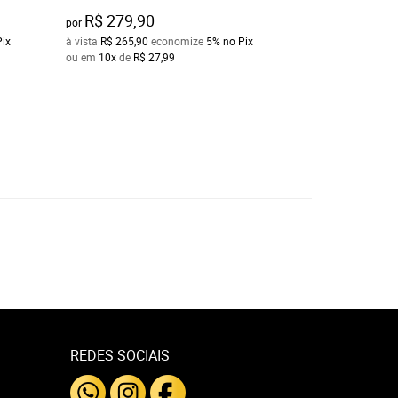
R$ 279,90
R$ 289,90
por
por
Pix
à vista
R$ 265,90
economize
5%
no Pix
à vista
R$ 275,40
e
ou em
10x
de
R$ 27,99
ou em
10x
de
R$ 2
REDES SOCIAIS