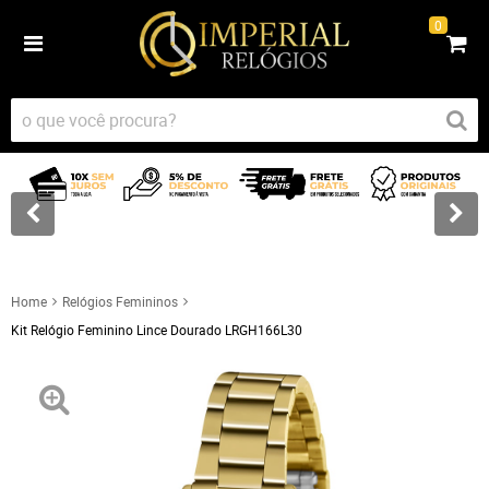
0
Home
Relógios Femininos
Kit Relógio Feminino Lince Dourado LRGH166L30