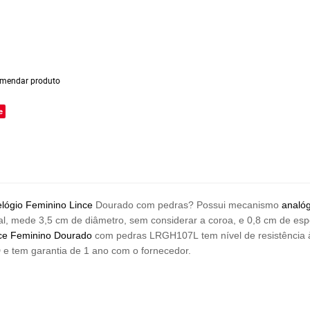
mendar produto
e
elógio Feminino Lince
Dourado com pedras? Possui mecanismo
analóg
tal, mede 3,5 cm de diâmetro, sem considerar a coroa, e 0,8 cm de e
ce Feminino Dourado
com pedras LRGH107L
tem nível de resistência
0
e tem garantia de 1 ano com o fornecedor.