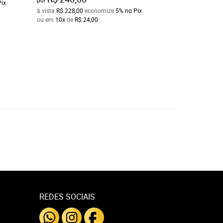
Pix
à vista
R$ 246,90
e
à vista
R$ 228,00
economize
5%
no Pix
ou em
10x
de
R$ 2
ou em
10x
de
R$ 24,00
REDES SOCIAIS