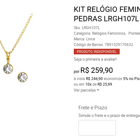
KIT RELÓGIO FEM
PEDRAS LRGH107L
Sku:
LRGH107L
Categoria:
Relógios Femininos
Pontei
Marca:
Lince
Código de Barras:
7891529170632
PRODUTO INDISPONÍVEL
Seja o primeira a avaliar!
R$ 259,90
por
à vista
R$ 246,90
economize
5%
no Pix
ou em
10x
de
R$ 25,99
Ver parcelas
Frete e Prazo
Simule o frete e o prazo de entreg