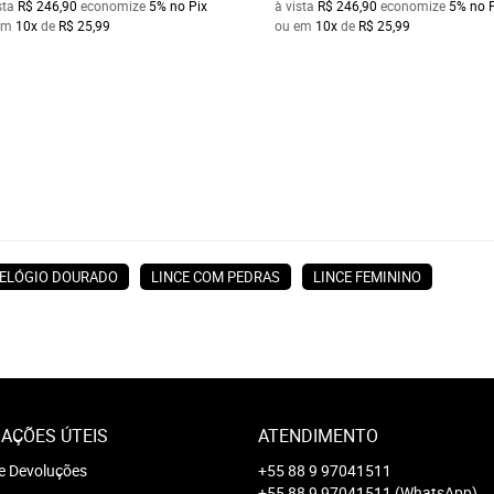
sta
R$ 246,90
economize
5%
no Pix
à vista
R$ 246,90
economize
5%
no 
em
10x
de
R$ 25,99
ou em
10x
de
R$ 25,99
ELÓGIO DOURADO
LINCE COM PEDRAS
LINCE FEMININO
AÇÕES ÚTEIS
ATENDIMENTO
e Devoluções
+55 88 9 97041511
+55 88 9 97041511
(WhatsApp)