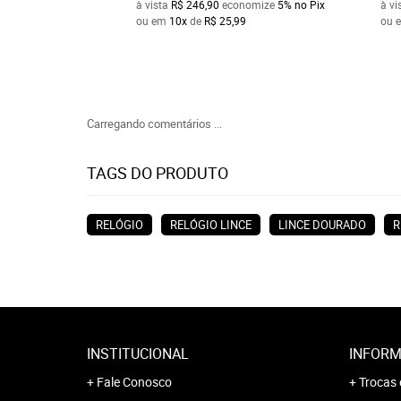
à vista
R$ 246,90
economize
5%
no Pix
à vi
ou em
10x
de
R$ 25,99
ou 
Carregando comentários ...
TAGS DO PRODUTO
RELÓGIO
RELÓGIO LINCE
LINCE DOURADO
R
INSTITUCIONAL
INFORM
Fale Conosco
Trocas 