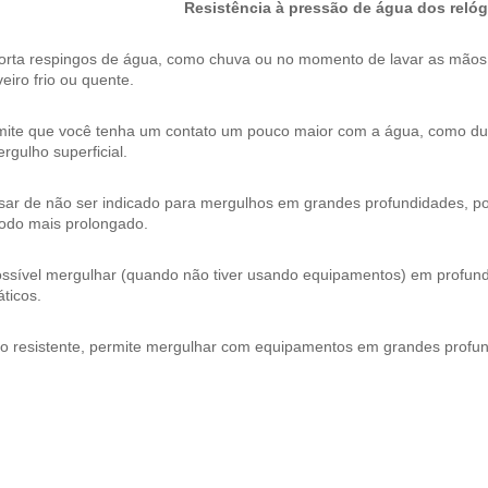
Resistência à pressão de água dos relóg
orta respingos de água, como chuva ou no momento de lavar as mão
eiro frio ou quente.
mite que você tenha um contato um pouco maior com a água, como dura
rgulho superficial.
ar de não ser indicado para mergulhos em grandes profundidades, pos
íodo mais prolongado.
ossível mergulhar (quando não tiver usando equipamentos) em profund
ticos.
to resistente, permite mergulhar com equipamentos em grandes profu