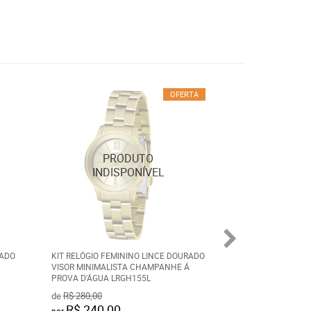
OFERTA
RADO
KIT RELÓGIO FEMININO LINCE DOURADO
KIT RELÓGIO FEM
VISOR MINIMALISTA CHAMPANHE Á
PRESENTE LRG45
PROVA D'ÁGUA LRGH155L
de
R$ 280,00
R$ 259,90
por
R$ 240,00
por