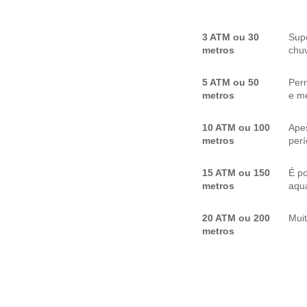
3 ATM ou 30
Sup
metros
chuv
5 ATM ou 50
Per
metros
e me
10 ATM ou 100
Apes
metros
per
15 ATM ou 150
É p
metros
aquá
20 ATM ou 200
Mui
metros