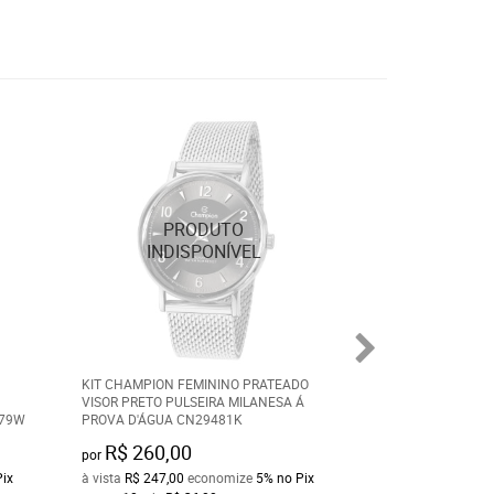
KIT CHAMPION FEMININO PRATEADO
KIT RELÓGIO FEM
VISOR PRETO PULSEIRA MILANESA Á
DOURADO COM VIS
279W
PROVA D'ÁGUA CN29481K
R$ 260,00
R$ 279,90
por
por
Pix
à vista
R$ 247,00
economize
5%
no Pix
à vista
R$ 265,90
e