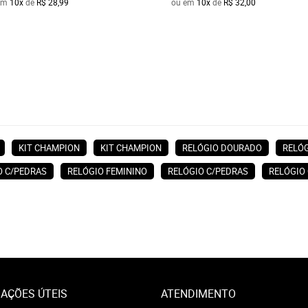
em
10x
de
R$ 28,99
ou em
10x
de
R$ 32,00
KIT CHAMPION
KIT CHAMPION
RELÓGIO DOURADO
RELÓ
O C/PEDRAS
RELÓGIO FEMININO
RELÓGIO C/PEDRAS
RELÓGIO
AÇÕES ÚTEIS
ATENDIMENTO