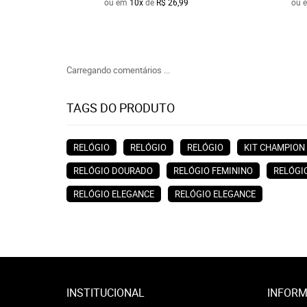
ou em
10x
de
R$ 26,99
ou 
Carregando comentários ...
TAGS DO PRODUTO
RELÓGIO
RELÓGIO
RELÓGIO
KIT CHAMPION
RELÓGIO DOURADO
RELÓGIO FEMININO
RELÓGI
RELÓGIO ELEGANCE
RELÓGIO ELEGANCE
INSTITUCIONAL
INFORM