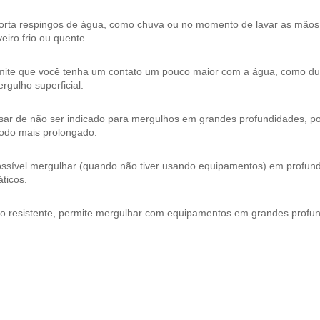
orta respingos de água, como chuva ou no momento de lavar as mão
eiro frio ou quente.
mite que você tenha um contato um pouco maior com a água, como dura
rgulho superficial.
ar de não ser indicado para mergulhos em grandes profundidades, pos
íodo mais prolongado.
ossível mergulhar (quando não tiver usando equipamentos) em profund
ticos.
to resistente, permite mergulhar com equipamentos em grandes profu