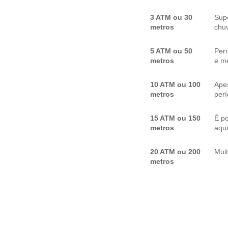
3 ATM ou 30
Sup
metros
chuv
5 ATM ou 50
Per
metros
e me
10 ATM ou 100
Apes
metros
per
15 ATM ou 150
É p
metros
aquá
20 ATM ou 200
Mui
metros