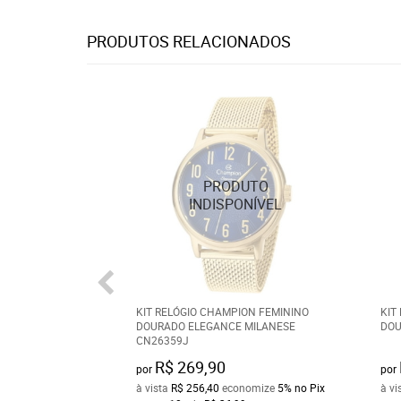
PRODUTOS RELACIONADOS
KIT RELÓGIO CHAMPION FEMININO
KIT
DOURADO ELEGANCE MILANESE
DOU
CN26359J
R$ 269,90
por
por
à vista
R$ 256,40
economize
5%
no Pix
à vi