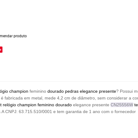
mendar produto
e
lógio
champion
feminino
dourado pedras elegance presente
? Possui 
) é fabricada em metal, mede 4,2 cm de diâmetro, sem considerar a co
it
relógio champion feminino dourado
elegance presente
CN25556W
t
.A CNPJ: 63.715.510/0001
e tem garantia de 1 ano com o fornecedor