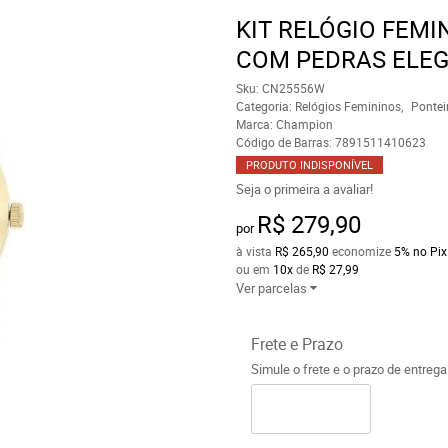
KIT RELÓGIO FEM
COM PEDRAS ELE
Sku:
CN25556W
Categoria:
Relógios Femininos
Pontei
Marca:
Champion
Código de Barras:
7891511410623
PRODUTO INDISPONÍVEL
Seja o primeira a avaliar!
R$ 279,90
por
à vista
R$ 265,90
economize
5%
no Pix
ou em
10x
de
R$ 27,99
Ver parcelas
Frete e Prazo
Simule o frete e o prazo de entreg