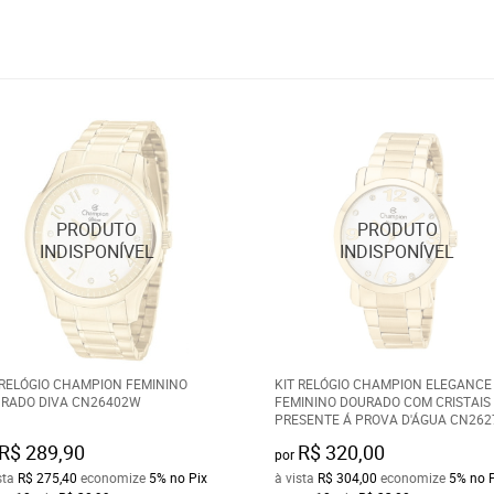
 RELÓGIO CHAMPION FEMININO
KIT RELÓGIO CHAMPION ELEGANCE
RADO DIVA CN26402W
FEMININO DOURADO COM CRISTAIS
PRESENTE Á PROVA D'ÁGUA CN26
R$ 289,90
R$ 320,00
por
sta
R$ 275,40
economize
5%
no Pix
à vista
R$ 304,00
economize
5%
no 