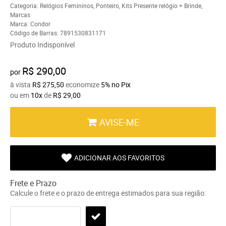
Categoria:
Relógios Femininos
,
Ponteiro
,
Kits Presente relógio + Brinde
,
Marcas
Marca:
Condor
Código de Barras:
7891530831171
Produto Indisponível
R$ 290,00
por
à vista
R$ 275,50
economize
5%
no Pix
ou em
10x
de
R$ 29,00
AVISE-ME
ADICIONAR AOS FAVORITOS
Frete e Prazo
Calcule o frete e o prazo de entrega estimados para sua região: