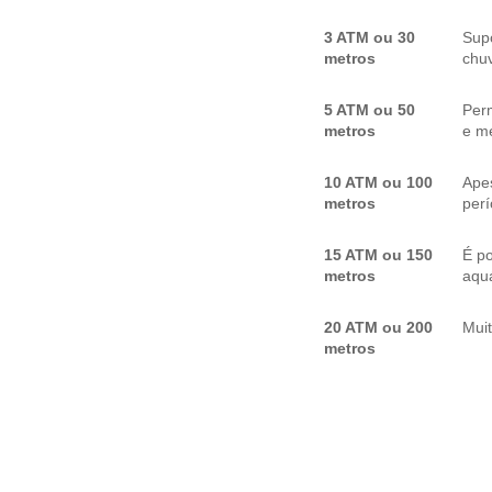
3 ATM ou 30
Sup
metros
chuv
5 ATM ou 50
Per
metros
e me
10 ATM ou 100
Apes
metros
per
15 ATM ou 150
É p
metros
aquá
20 ATM ou 200
Mui
metros