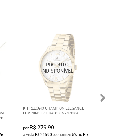
KIT RELÓGIO CHAMPION ELEGANCE
CARTEIRA ABERT
OM
FEMININO DOURADO CN24708W
COURO FINO - 663
7D
R$ 279,90
R$ 99,90
por
por
Pix
à vista
R$ 265,90
economize
5%
no Pix
à vista
R$ 94,90
ec