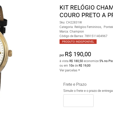
KIT RELÓGIO CHA
COURO PRETO A P
Sku:
CH22831W
Categoria:
Relógios Femininos
Pontei
Marca:
Champion
Código de Barras:
7891511404967
PRODUTO INDISPONÍVEL
R$ 190,00
por
à vista
R$ 180,50
economize
5%
no Pix
ou em
10x
de
R$ 19,00
Ver parcelas
Frete e Prazo
Simule o frete e o prazo de entreg