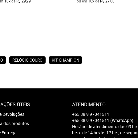
em
10x
de
R$ 29,99
ou em
10x
de
R$ 27,00
NO
RELÓGIO COURO
KIT CHAMPION
AÇÕES ÚTEIS
ATENDIMENTO
e Devoluções
+55 88 9 97041511
+55 88 9 97041511
(WhatsApp)
a dos produtos
Horário de atendimento das 09 hrs
e Entrega
hrs e de 14 hrs às 17 hrs, de segu