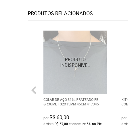
PRODUTOS RELACIONADOS
COLAR DE AÇO 316L PRATEADO FÉ
KIT
GROUMET 32X15MM 45CM 417345
COM
R$ 60,00
por
por
à vista
R$ 57,00
economize
5%
no Pix
à vi