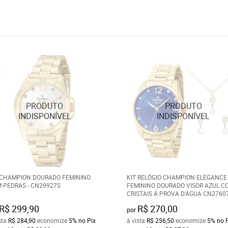
 CHAMPION DOURADO FEMININO
KIT RELÓGIO CHAMPION ELEGANCE
 PEDRAS - CN29927S
FEMININO DOURADO VISOR AZUL C
CRISTAIS Á PROVA D'ÁGUA CN2760
R$ 299,90
R$ 270,00
por
sta
R$ 284,90
economize
5%
no Pix
à vista
R$ 256,50
economize
5%
no 