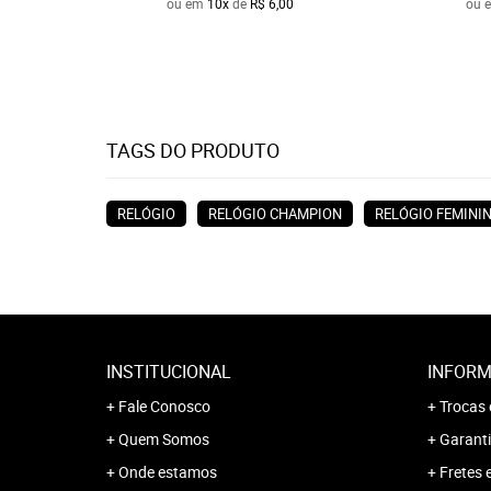
ou em
10x
de
R$ 6,00
ou 
TAGS DO PRODUTO
RELÓGIO
RELÓGIO CHAMPION
RELÓGIO FEMINI
INSTITUCIONAL
INFORM
Fale Conosco
Trocas 
Quem Somos
Garanti
Onde estamos
Fretes 