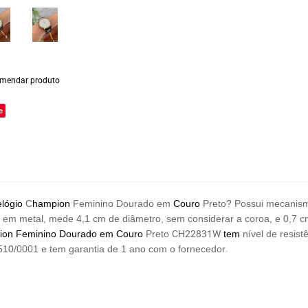
mendar produto
e
elógio
C
hampion
Feminino Dourado em
Couro
Preto? Possui mecani
ada em metal, mede 4,1 cm de diâmetro, sem considerar a coroa, e 0,7
CH22831W
ion Feminino Dourado em Couro
Preto
tem
nível de resist
.
510/0001
e tem garantia de 1 ano com o fornecedor