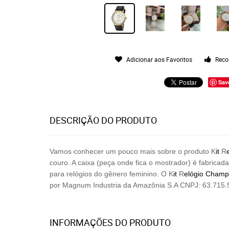
Adicionar aos Favoritos
Reco
Sav
DESCRIÇÃO DO PRODUTO
Vamos conhecer um pouco mais sobre o produto K
it
R
couro. A caixa (peça onde fica o mostrador) é fabric
para relógios do gênero feminino. O K
it
R
elógio Champ
por
Magnum Industria da Amazônia S.A CNPJ: 63.715.
INFORMAÇÕES DO PRODUTO