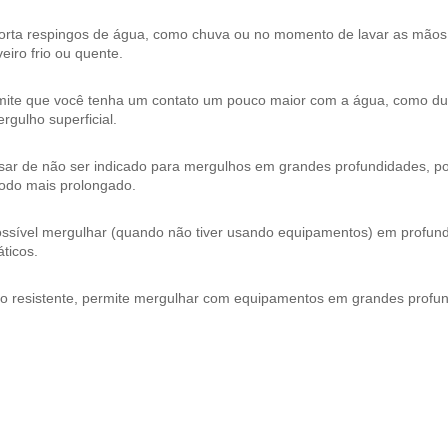
orta respingos de água, como chuva ou no momento de lavar as mão
eiro frio ou quente.
mite que você tenha um contato um pouco maior com a água, como dura
rgulho superficial.
ar de não ser indicado para mergulhos em grandes profundidades, pos
íodo mais prolongado.
ossível mergulhar (quando não tiver usando equipamentos) em profund
ticos.
to resistente, permite mergulhar com equipamentos em grandes profu