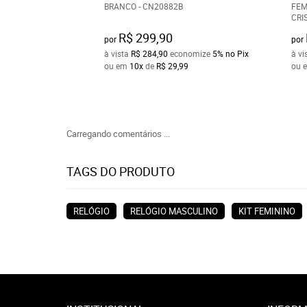
BRANCO - CN20882B
FEM
CRI
R$ 299,90
por
por
à vista
R$ 284,90
economize
5%
no Pix
à vi
ou em
10x
de
R$ 29,99
ou 
Carregando comentários ...
TAGS DO PRODUTO
RELÓGIO
RELÓGIO MASCULINO
KIT FEMININO