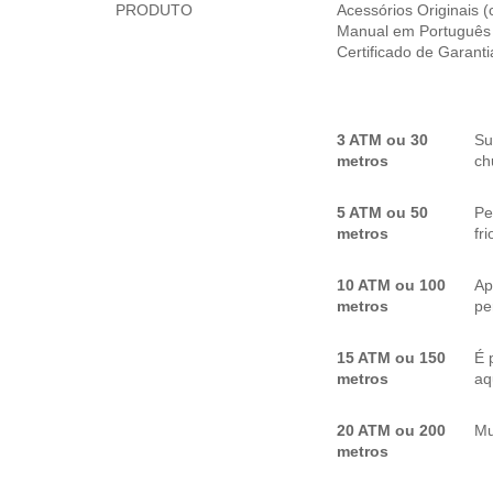
PRODUTO
Acessórios Originais 
Manual em Português
Certificado de Garant
3 ATM ou 30
Su
metros
ch
5 ATM ou 50
Pe
metros
fr
10 ATM ou 100
Ap
metros
pe
15 ATM ou 150
É 
metros
aq
20 ATM ou 200
Mu
metros