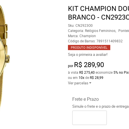
KIT CHAMPION DO
BRANCO - CN2923
Sku:
CN2923O0
Categoria:
Relógios Femininos
Pontei
Marca:
Champion
Código de Barras:
7891511409832
PRODUTO INDISPONÍVEL
Seja o primeira a avaliar!
R$ 289,90
por
à vista
R$ 275,40
economize
5%
no Pix
ou em
10x
de
R$ 28,99
Ver parcelas
Frete e Prazo
Simule o frete e o prazo de entreg