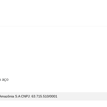
a aço
 Amazônia S.A CNPJ:
63.715.510/0001