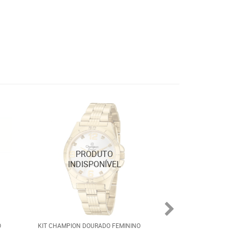
O
KIT CHAMPION DOURADO FEMININO
KIT RELÓGIO CH