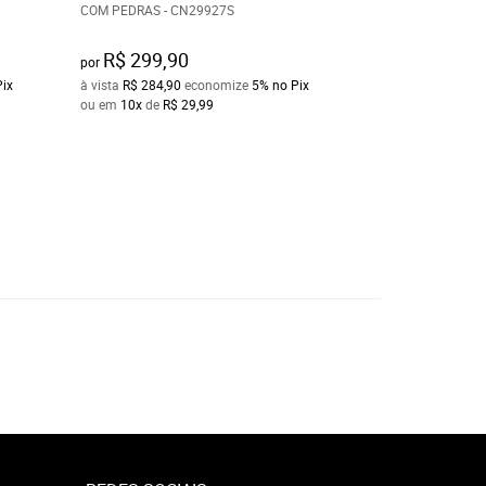
COM PEDRAS - CN29927S
FEMININO MILANE
PRESENTE CN287
R$ 299,90
R$ 279,90
por
por
Pix
à vista
R$ 284,90
economize
5%
no Pix
à vista
R$ 265,90
e
ou em
10x
de
R$ 29,99
ou em
10x
de
R$ 2