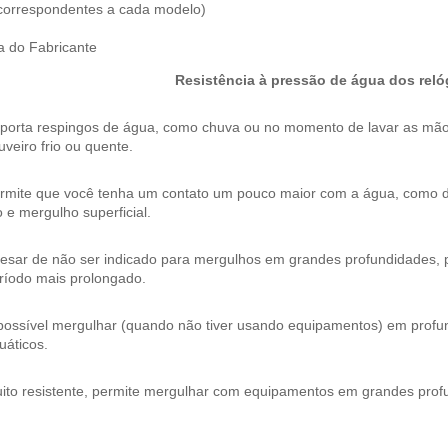
(correspondentes a cada modelo)
ia do Fabricante
Resistência à pressão de água dos reló
porta respingos de água, como chuva ou no momento de lavar as mã
uveiro frio ou quente.
rmite que você tenha um contato um pouco maior com a água, como d
io e mergulho superficial.
esar de não ser indicado para mergulhos em grandes profundidades, po
ríodo mais prolongado.
possível mergulhar (quando não tiver usando equipamentos) em profu
uáticos.
ito resistente, permite mergulhar com equipamentos em grandes prof