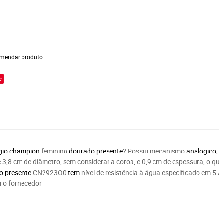
mendar produto
e
gio
champion
feminino
dourado presente
? Possui mecanismo
analogico
e 3,8 cm de diâmetro, sem considerar a coroa, e 0,9 cm de espessura, o 
do presente
CN2923O0
tem
nível de resistência à água especificado em 5
m o fornecedor
.