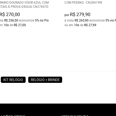
ININO DOURADO VISOR AZUL COM
COM PEDRAS - CN28419W
STAIS Á PROVA D'ÁGUA CN27607D
R$ 270,00
R$ 279,90
por
sta
R$ 256,50
economize
5%
no Pix
à vista
R$ 265,90
economize
5%
no 
em
10x
de
R$ 27,00
ou em
10x
de
R$ 27,99
KIT RELÓGIO
RELÓGIO + BRINDE