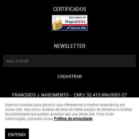
CERTIFICADOS
NEWSLETTER
CADASTRAR
FRANCISCO J. NASCIMENTO
CNPJ: 32.413.896/0001-27
Usamos cookies para garantir que oferecemos a melhor experiência em
nosso site. Isso inclui cookies de sites de redes sociais de terceiros e cookies
de publicidade que podem analisar seu uso deste site. Para mais
LOJA VIRTUAL CRIADA POR
informações, consulte nossa
Política de privacidade
.
ENTENDI