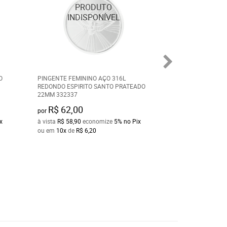
O
PINGENTE FEMININO AÇO 316L
PINGENTE PRATE
REDONDO ESPIRITO SANTO PRATEADO
SIMBOLO SÃO BE
22MM 332337
R$ 62,00
R$ 40,00
por
por
x
à vista
R$ 58,90
economize
5%
no Pix
à vista
R$ 38,00
ec
ou em
10x
de
R$ 6,20
ou em
10x
de
R$ 4