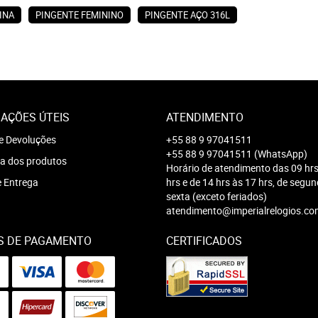
INA
PINGENTE FEMININO
PINGENTE AÇO 316L
AÇÕES ÚTEIS
ATENDIMENTO
e Devoluções
+55 88 9 97041511
+55 88 9 97041511
(WhatsApp)
a dos produtos
Horário de atendimento das 09 hrs
e Entrega
hrs e de 14 hrs às 17 hrs, de segu
sexta (exceto feriados)
atendimento@imperialrelogios.co
S DE PAGAMENTO
CERTIFICADOS