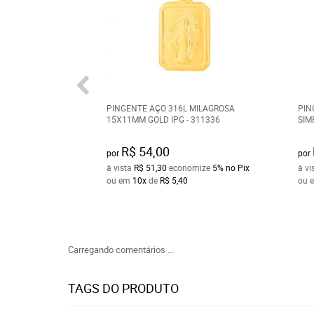
PINGENTE AÇO 316L MILAGROSA
PIN
15X11MM GOLD IPG - 311336
SIM
R$ 54,00
por
por
à vista
R$ 51,30
economize
5%
no Pix
à vi
ou em
10x
de
R$ 5,40
ou 
Carregando comentários ...
TAGS DO PRODUTO