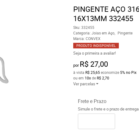
PINGENTE AÇO 31
16X13MM 332455
Sku:
332455
Categoria:
Joias em Aço
Pingente
Marca:
CONVEX
PRODUTO INDISPONÍVEL
Seja o primeira a avaliar!
R$ 27,00
por
à vista
R$ 25,65
economize
5%
no Pix
ou em
10x
de
R$ 2,70
Ver parcelas
Frete e Prazo
Simule o frete e o prazo de entreg