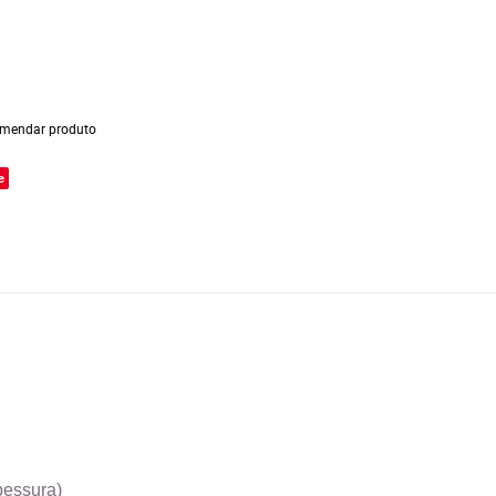
mendar produto
e
pessura)