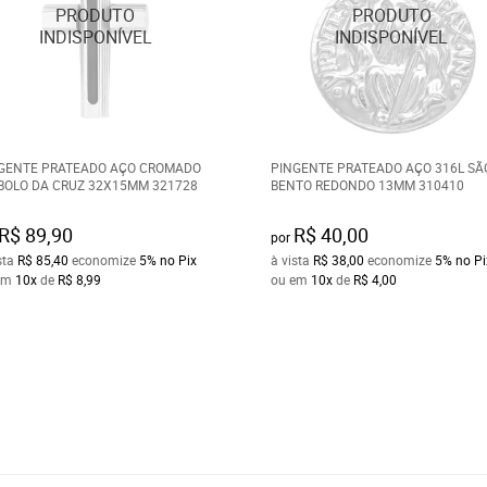
GENTE PRATEADO AÇO CROMADO
PINGENTE PRATEADO AÇO 316L SÃ
BOLO DA CRUZ 32X15MM 321728
BENTO REDONDO 13MM 310410
R$ 89,90
R$ 40,00
por
sta
R$ 85,40
economize
5%
no Pix
à vista
R$ 38,00
economize
5%
no Pi
em
10x
de
R$ 8,99
ou em
10x
de
R$ 4,00