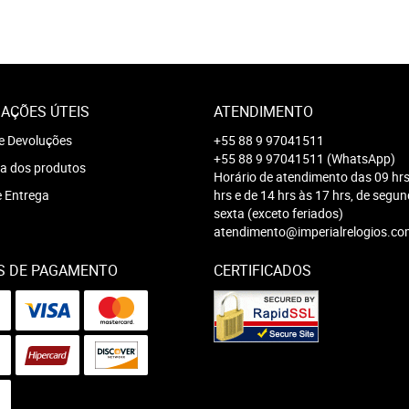
AÇÕES ÚTEIS
ATENDIMENTO
e Devoluções
+55 88 9 97041511
+55 88 9 97041511
(WhatsApp)
a dos produtos
Horário de atendimento das 09 hrs
e Entrega
hrs e de 14 hrs às 17 hrs, de segu
sexta (exceto feriados)
atendimento@imperialrelogios.co
S DE PAGAMENTO
CERTIFICADOS