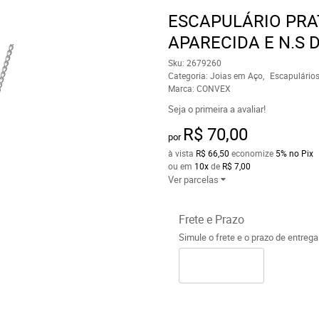
ESCAPULÁRIO PRA
APARECIDA E N.S 
Sku:
2679260
Categoria:
Joias em Aço
Escapulário
Marca:
CONVEX
Seja o primeira a avaliar!
R$ 70,00
por
à vista
R$ 66,50
economize
5%
no Pix
ou em
10x
de
R$ 7,00
Ver parcelas
Frete e Prazo
Simule o frete e o prazo de entreg