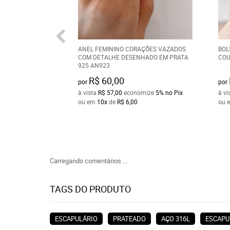
ANEL FEMININO CORAÇÕES VAZADOS
BOL
COM DETALHE DESENHADO EM PRATA
COU
925 AN923
R$ 60,00
por
por
à vista
R$ 57,00
economize
5%
no Pix
à vi
ou em
10x
de
R$ 6,00
ou 
Carregando comentários ...
TAGS DO PRODUTO
ESCAPULÁRIO
PRATEADO
AÇO 316L
ESCAPU