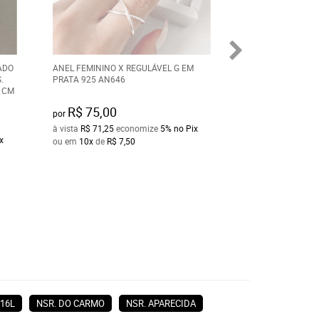
ADO
ANEL FEMININO X REGULÁVEL G EM
ALIANÇA FEMINI
.
PRATA 925 AN646
AÇO 316L ULTRA 
 CM
SWAROVSKI 8MM.
R$ 75,00
R$ 100,00
por
por
à vista
R$ 71,25
economize
5%
no Pix
à vista
R$ 95,00
ec
x
ou em
10x
de
R$ 7,50
ou em
10x
de
R$ 1
16L
NSR. DO CARMO
NSR. APARECIDA