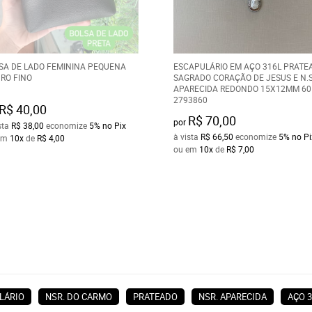
SA DE LADO FEMININA PEQUENA
ESCAPULÁRIO EM AÇO 316L PRATE
RO FINO
SAGRADO CORAÇÃO DE JESUS E N.S
APARECIDA REDONDO 15X12MM 60
2793860
R$ 40,00
R$ 70,00
por
sta
R$ 38,00
economize
5%
no Pix
à vista
R$ 66,50
economize
5%
no Pi
em
10x
de
R$ 4,00
ou em
10x
de
R$ 7,00
LÁRIO
NSR. DO CARMO
PRATEADO
NSR. APARECIDA
AÇO 3