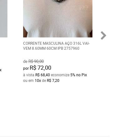
CORRENTE MASCULINA AÇO 316L VAI-
CORRENTE FEMINI
VEM 8.60MM 60CM IPB 2757960
CARTIER ELOS OV
1.85MM 50CM 28
de
R$ 90,00
R$ 38,00
por
R$ 72,00
por
x
à vista
R$ 36,10
ec
à vista
R$ 68,40
economize
5%
no Pix
ou em
10x
de
R$ 3
ou em
10x
de
R$ 7,20