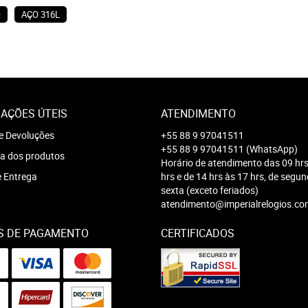
O
AÇO 316L
AÇÕES ÚTEIS
ATENDIMENTO
e Devoluções
+55 88 9 97041511
+55 88 9 97041511
(WhatsApp)
a dos produtos
Horário de atendimento das 09 hrs
e Entrega
hrs e de 14 hrs às 17 hrs, de segu
sexta (exceto feriados)
atendimento@imperialrelogios.co
S DE PAGAMENTO
CERTIFICADOS