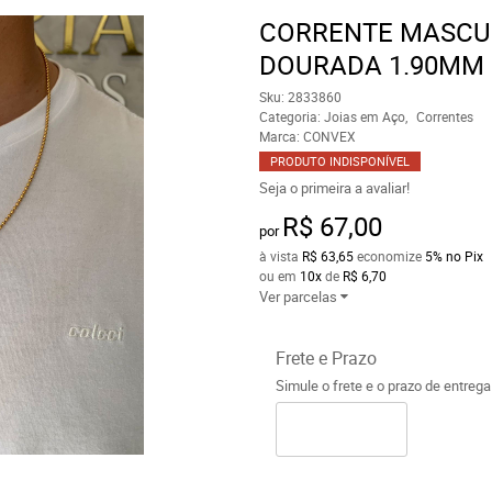
CORRENTE MASCUL
DOURADA 1.90MM 
Sku:
2833860
Categoria:
Joias em Aço
Correntes
Marca:
CONVEX
PRODUTO INDISPONÍVEL
Seja o primeira a avaliar!
R$ 67,00
por
à vista
R$ 63,65
economize
5%
no Pix
ou em
10x
de
R$ 6,70
Ver parcelas
Frete e Prazo
Simule o frete e o prazo de entreg