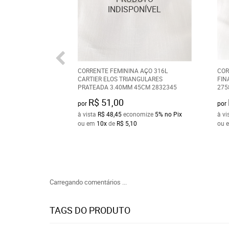
CORRENTE FEMININA AÇO 316L
COR
CARTIER ELOS TRIANGULARES
FIN
PRATEADA 3.40MM 45CM 2832345
275
R$ 51,00
por
por
à vista
R$ 48,45
economize
5%
no Pix
à vi
ou em
10x
de
R$ 5,10
ou 
Carregando comentários ...
TAGS DO PRODUTO