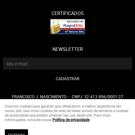
CERTIFICADOS
NEWSLETTER
CADASTRAR
FRANCISCO J. NASCIMENTO
CNPJ: 32.413.896/0001-27
Usamos cookies para garantir que oferecemos a melhor experiência em
nosso site. Isso inclui cookies de sites de redes sociais de terceiros e cookies
de publicidade que podem analisar seu uso deste site. Para mais
LOJA VIRTUAL CRIADA POR
informações, consulte nossa
Política de privacidade
.