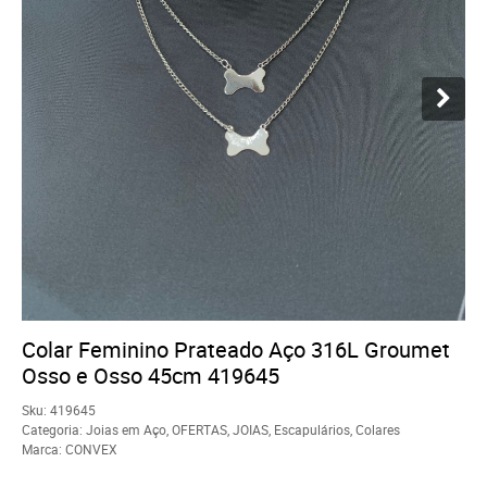
Colar Feminino Prateado Aço 316L Groumet
Osso e Osso 45cm 419645
Sku:
419645
Categoria:
Joias em Aço
,
OFERTAS
,
JOIAS
,
Escapulários
,
Colares
Marca:
CONVEX