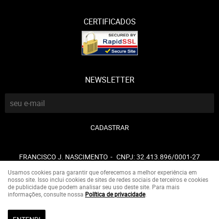
CERTIFICADOS
NEWSLETTER
CADASTRAR
FRANCISCO J. NASCIMENTO
CNPJ: 32.413.896/0001-27
Usamos cookies para garantir que oferecemos a melhor experiência em
nosso site. Isso inclui cookies de sites de redes sociais de terceiros e cookies
de publicidade que podem analisar seu uso deste site. Para mais
LOJA VIRTUAL CRIADA POR
informações, consulte nossa
Política de privacidade
.